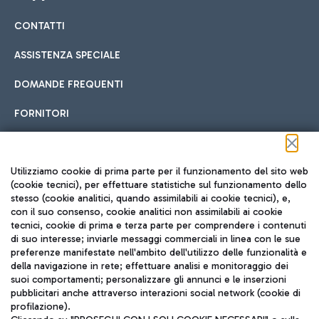
CONTATTI
Car sharing
ASSISTENZA SPECIALE
Con il Car Sharing è ancora più facile spostarsi
DOMANDE FREQUENTI
Hotel in aeroporto
dall’aeroporto al centro di Roma e viceversa.
Cucina Internazionale
FORNITORI
Scegli l'alloggio più adatto e approfitta della vicinanza
all'aeroporto.
Seguici sui social
Utilizziamo cookie di prima parte per il funzionamento del sito web
(cookie tecnici), per effettuare statistiche sul funzionamento dello
stesso (cookie analitici, quando assimilabili ai cookie tecnici), e,
Treno
con il suo consenso, cookie analitici non assimilabili ai cookie
tecnici, cookie di prima e terza parte per comprendere i contenuti
Raggiungi velocemente l'aeroporto di Fiumicino da Roma
Fast Food
di suo interesse; inviarle messaggi commerciali in linea con le sue
TRAVEL JOURNAL
tramite i servizi ferroviari Trenitalia.
preferenze manifestate nell'ambito dell'utilizzo delle funzionalità e
della navigazione in rete; effettuare analisi e monitoraggio dei
ITA
suoi comportamenti; personalizzare gli annunci e le inserzioni
pubblicitari anche attraverso interazioni social network (cookie di
profilazione).