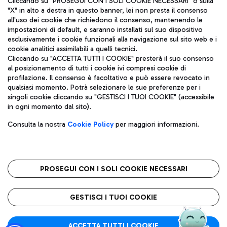
Cliccando su "PROSEGUI CON I SOLI COOKIE NECESSARI" o sulla
"X" in alto a destra in questo banner, lei non presta il consenso
all'uso dei cookie che richiedono il consenso, mantenendo le
impostazioni di default, e saranno installati sul suo dispositivo
Pizza
Autobus
esclusivamente i cookie funzionali alla navigazione sul sito web e i
Aeroporti di Roma S.p.A. - Società soggetta a direzione e
cookie analitici assimilabili a quelli tecnici.
Scopri le linee di autobus per raggiungere l'aeroporto
coordinamento di Mundys S.p.A.
Cliccando su "ACCETTA TUTTI I COOKIE" presterà il suo consenso
Leonardo Da Vinci.
al posizionamento di tutti i cookie ivi compresi cookie di
Codice fiscale e Registro delle Imprese di Roma 13032990155 P.
profilazione. Il consenso è facoltativo e può essere revocato in
IVA 06572251004
qualsiasi momento. Potrà selezionare le sue preferenze per i
Capitale sociale 62.224.743,00 int. vers.
singoli cookie cliccando su "GESTISCI I TUOI COOKIE" (accessibile
Sede legale: Via Pier Paolo Racchetti 1 - 00054 Fiumicino (RM)
Ristoranti
in ogni momento dal sito).
telefono +39 06 65951
Scopri la nostra offerta per una pausa gustosa in aeroporto
Privacy policy
Note legali
Gelateria
Consulta la nostra
Cookie Policy
per maggiori informazioni.
Mappa sito
Accessibilità
Taxi
Roma FCO
Mappa Aeroporto Fiumicino
L'aeroporto stellato
PROSEGUI CON I SOLI COOKIE NECESSARI
Raggiungi l’aeroporto senza pensieri con il servizio di taxi a
tariffe fisse.
QUALITÀ
SOSTENIBILITÀ
INNOVAZIONE
GESTISCI I TUOI COOKIE
Wine Bar & Sparkling
ACCETTA TUTTI I COOKIE