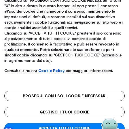
Cliccando su "PROSEGUI CON I SOLI COOKIE NECESSARI" o sulla
"X" in alto a destra in questo banner, lei non presta il consenso
all'uso dei cookie che richiedono il consenso, mantenendo le
impostazioni di default, e saranno installati sul suo dispositivo
Pizza
Autobus
esclusivamente i cookie funzionali alla navigazione sul sito web e i
Aeroporti di Roma S.p.A. - Società soggetta a direzione e
cookie analitici assimilabili a quelli tecnici.
Scopri le linee di autobus per raggiungere l'aeroporto
coordinamento di Mundys S.p.A.
Cliccando su "ACCETTA TUTTI I COOKIE" presterà il suo consenso
Leonardo Da Vinci.
al posizionamento di tutti i cookie ivi compresi cookie di
Codice fiscale e Registro delle Imprese di Roma 13032990155 P.
profilazione. Il consenso è facoltativo e può essere revocato in
IVA 06572251004
qualsiasi momento. Potrà selezionare le sue preferenze per i
Capitale sociale 62.224.743,00 int. vers.
singoli cookie cliccando su "GESTISCI I TUOI COOKIE" (accessibile
Sede legale: Via Pier Paolo Racchetti 1 - 00054 Fiumicino (RM)
Ristoranti
in ogni momento dal sito).
telefono +39 06 65951
Scopri la nostra offerta per una pausa gustosa in aeroporto
Privacy policy
Note legali
Gelateria
Consulta la nostra
Cookie Policy
per maggiori informazioni.
Mappa sito
Accessibilità
Taxi
Roma FCO
Mappa Aeroporto Fiumicino
L'aeroporto stellato
PROSEGUI CON I SOLI COOKIE NECESSARI
Raggiungi l’aeroporto senza pensieri con il servizio di taxi a
tariffe fisse.
QUALITÀ
SOSTENIBILITÀ
INNOVAZIONE
GESTISCI I TUOI COOKIE
Wine Bar & Sparkling
ACCETTA TUTTI I COOKIE