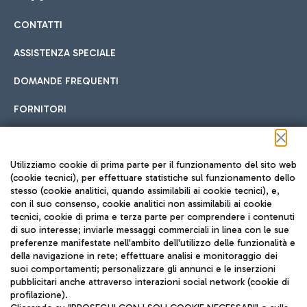
CONTATTI
Car sharing
ASSISTENZA SPECIALE
Con il Car Sharing è ancora più facile spostarsi
DOMANDE FREQUENTI
Hotel in aeroporto
dall’aeroporto al centro di Roma e viceversa.
Cucina Internazionale
FORNITORI
Scegli l'alloggio più adatto e approfitta della vicinanza
all'aeroporto.
Seguici sui social
Utilizziamo cookie di prima parte per il funzionamento del sito web
(cookie tecnici), per effettuare statistiche sul funzionamento dello
stesso (cookie analitici, quando assimilabili ai cookie tecnici), e,
Treno
con il suo consenso, cookie analitici non assimilabili ai cookie
tecnici, cookie di prima e terza parte per comprendere i contenuti
Raggiungi velocemente l'aeroporto di Fiumicino da Roma
Fast Food
di suo interesse; inviarle messaggi commerciali in linea con le sue
TRAVEL JOURNAL
tramite i servizi ferroviari Trenitalia.
preferenze manifestate nell'ambito dell'utilizzo delle funzionalità e
della navigazione in rete; effettuare analisi e monitoraggio dei
ITA
suoi comportamenti; personalizzare gli annunci e le inserzioni
pubblicitari anche attraverso interazioni social network (cookie di
profilazione).