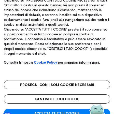
Cliccando su "PROSEGUI CON I SOLI COOKIE NECESSARI" o sulla
"X" in alto a destra in questo banner, lei non presta il consenso
all'uso dei cookie che richiedono il consenso, mantenendo le
impostazioni di default, e saranno installati sul suo dispositivo
Pizza
Autobus
esclusivamente i cookie funzionali alla navigazione sul sito web e i
Aeroporti di Roma S.p.A. - Società soggetta a direzione e
cookie analitici assimilabili a quelli tecnici.
Scopri le linee di autobus per raggiungere l'aeroporto
coordinamento di Mundys S.p.A.
Cliccando su "ACCETTA TUTTI I COOKIE" presterà il suo consenso
Leonardo Da Vinci.
al posizionamento di tutti i cookie ivi compresi cookie di
Codice fiscale e Registro delle Imprese di Roma 13032990155 P.
profilazione. Il consenso è facoltativo e può essere revocato in
IVA 06572251004
qualsiasi momento. Potrà selezionare le sue preferenze per i
Capitale sociale 62.224.743,00 int. vers.
singoli cookie cliccando su "GESTISCI I TUOI COOKIE" (accessibile
Sede legale: Via Pier Paolo Racchetti 1 - 00054 Fiumicino (RM)
Ristoranti
in ogni momento dal sito).
telefono +39 06 65951
Scopri la nostra offerta per una pausa gustosa in aeroporto
Privacy policy
Note legali
Gelateria
Consulta la nostra
Cookie Policy
per maggiori informazioni.
Mappa sito
Accessibilità
Taxi
Roma FCO
Mappa Aeroporto Fiumicino
L'aeroporto stellato
PROSEGUI CON I SOLI COOKIE NECESSARI
Raggiungi l’aeroporto senza pensieri con il servizio di taxi a
tariffe fisse.
QUALITÀ
SOSTENIBILITÀ
INNOVAZIONE
GESTISCI I TUOI COOKIE
Wine Bar & Sparkling
ACCETTA TUTTI I COOKIE