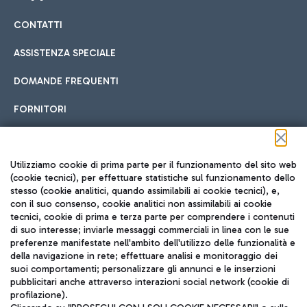
CONTATTI
Car sharing
ASSISTENZA SPECIALE
Con il Car Sharing è ancora più facile spostarsi
DOMANDE FREQUENTI
Hotel in aeroporto
dall’aeroporto al centro di Roma e viceversa.
Cucina Internazionale
FORNITORI
Scegli l'alloggio più adatto e approfitta della vicinanza
all'aeroporto.
Seguici sui social
Utilizziamo cookie di prima parte per il funzionamento del sito web
(cookie tecnici), per effettuare statistiche sul funzionamento dello
stesso (cookie analitici, quando assimilabili ai cookie tecnici), e,
Treno
con il suo consenso, cookie analitici non assimilabili ai cookie
tecnici, cookie di prima e terza parte per comprendere i contenuti
Raggiungi velocemente l'aeroporto di Fiumicino da Roma
Fast Food
di suo interesse; inviarle messaggi commerciali in linea con le sue
TRAVEL JOURNAL
tramite i servizi ferroviari Trenitalia.
preferenze manifestate nell'ambito dell'utilizzo delle funzionalità e
della navigazione in rete; effettuare analisi e monitoraggio dei
ITA
suoi comportamenti; personalizzare gli annunci e le inserzioni
pubblicitari anche attraverso interazioni social network (cookie di
profilazione).