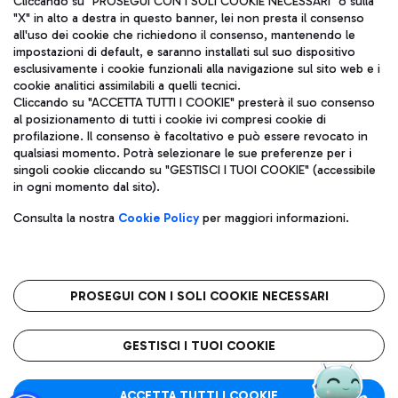
Cliccando su "PROSEGUI CON I SOLI COOKIE NECESSARI" o sulla
"X" in alto a destra in questo banner, lei non presta il consenso
all'uso dei cookie che richiedono il consenso, mantenendo le
impostazioni di default, e saranno installati sul suo dispositivo
Pizza
Autobus
esclusivamente i cookie funzionali alla navigazione sul sito web e i
Aeroporti di Roma S.p.A. - Società soggetta a direzione e
cookie analitici assimilabili a quelli tecnici.
Scopri le linee di autobus per raggiungere l'aeroporto
coordinamento di Mundys S.p.A.
Cliccando su "ACCETTA TUTTI I COOKIE" presterà il suo consenso
Leonardo Da Vinci.
al posizionamento di tutti i cookie ivi compresi cookie di
Codice fiscale e Registro delle Imprese di Roma 13032990155 P.
profilazione. Il consenso è facoltativo e può essere revocato in
IVA 06572251004
qualsiasi momento. Potrà selezionare le sue preferenze per i
Capitale sociale 62.224.743,00 int. vers.
singoli cookie cliccando su "GESTISCI I TUOI COOKIE" (accessibile
Sede legale: Via Pier Paolo Racchetti 1 - 00054 Fiumicino (RM)
Ristoranti
in ogni momento dal sito).
telefono +39 06 65951
Scopri la nostra offerta per una pausa gustosa in aeroporto
Privacy policy
Note legali
Gelateria
Consulta la nostra
Cookie Policy
per maggiori informazioni.
Mappa sito
Accessibilità
Taxi
Roma FCO
Mappa Aeroporto Fiumicino
L'aeroporto stellato
PROSEGUI CON I SOLI COOKIE NECESSARI
Raggiungi l’aeroporto senza pensieri con il servizio di taxi a
tariffe fisse.
QUALITÀ
SOSTENIBILITÀ
INNOVAZIONE
GESTISCI I TUOI COOKIE
Wine Bar & Sparkling
ACCETTA TUTTI I COOKIE