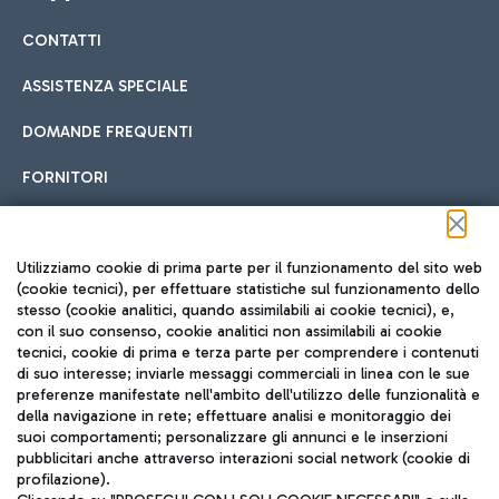
CONTATTI
Car sharing
ASSISTENZA SPECIALE
Con il Car Sharing è ancora più facile spostarsi
DOMANDE FREQUENTI
Hotel in aeroporto
dall’aeroporto al centro di Roma e viceversa.
Cucina Internazionale
FORNITORI
Scegli l'alloggio più adatto e approfitta della vicinanza
all'aeroporto.
Seguici sui social
Utilizziamo cookie di prima parte per il funzionamento del sito web
(cookie tecnici), per effettuare statistiche sul funzionamento dello
stesso (cookie analitici, quando assimilabili ai cookie tecnici), e,
Treno
con il suo consenso, cookie analitici non assimilabili ai cookie
tecnici, cookie di prima e terza parte per comprendere i contenuti
Raggiungi velocemente l'aeroporto di Fiumicino da Roma
Fast Food
di suo interesse; inviarle messaggi commerciali in linea con le sue
TRAVEL JOURNAL
tramite i servizi ferroviari Trenitalia.
preferenze manifestate nell'ambito dell'utilizzo delle funzionalità e
della navigazione in rete; effettuare analisi e monitoraggio dei
ITA
suoi comportamenti; personalizzare gli annunci e le inserzioni
pubblicitari anche attraverso interazioni social network (cookie di
profilazione).