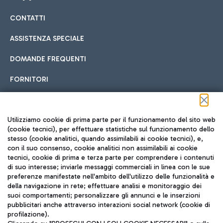
CONTATTI
Car sharing
ASSISTENZA SPECIALE
Con il Car Sharing è ancora più facile spostarsi
DOMANDE FREQUENTI
Hotel in aeroporto
dall’aeroporto al centro di Roma e viceversa.
Cucina Internazionale
FORNITORI
Scegli l'alloggio più adatto e approfitta della vicinanza
all'aeroporto.
Seguici sui social
Utilizziamo cookie di prima parte per il funzionamento del sito web
(cookie tecnici), per effettuare statistiche sul funzionamento dello
stesso (cookie analitici, quando assimilabili ai cookie tecnici), e,
Treno
con il suo consenso, cookie analitici non assimilabili ai cookie
tecnici, cookie di prima e terza parte per comprendere i contenuti
Raggiungi velocemente l'aeroporto di Fiumicino da Roma
Fast Food
di suo interesse; inviarle messaggi commerciali in linea con le sue
TRAVEL JOURNAL
tramite i servizi ferroviari Trenitalia.
preferenze manifestate nell'ambito dell'utilizzo delle funzionalità e
della navigazione in rete; effettuare analisi e monitoraggio dei
ITA
suoi comportamenti; personalizzare gli annunci e le inserzioni
pubblicitari anche attraverso interazioni social network (cookie di
profilazione).