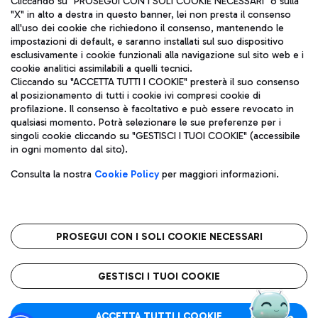
Cliccando su "PROSEGUI CON I SOLI COOKIE NECESSARI" o sulla
"X" in alto a destra in questo banner, lei non presta il consenso
all'uso dei cookie che richiedono il consenso, mantenendo le
impostazioni di default, e saranno installati sul suo dispositivo
Pizza
Autobus
esclusivamente i cookie funzionali alla navigazione sul sito web e i
Aeroporti di Roma S.p.A. - Società soggetta a direzione e
cookie analitici assimilabili a quelli tecnici.
Scopri le linee di autobus per raggiungere l'aeroporto
coordinamento di Mundys S.p.A.
Cliccando su "ACCETTA TUTTI I COOKIE" presterà il suo consenso
Leonardo Da Vinci.
al posizionamento di tutti i cookie ivi compresi cookie di
Codice fiscale e Registro delle Imprese di Roma 13032990155 P.
profilazione. Il consenso è facoltativo e può essere revocato in
IVA 06572251004
qualsiasi momento. Potrà selezionare le sue preferenze per i
Capitale sociale 62.224.743,00 int. vers.
singoli cookie cliccando su "GESTISCI I TUOI COOKIE" (accessibile
Sede legale: Via Pier Paolo Racchetti 1 - 00054 Fiumicino (RM)
Ristoranti
in ogni momento dal sito).
telefono +39 06 65951
Scopri la nostra offerta per una pausa gustosa in aeroporto
Privacy policy
Note legali
Gelateria
Consulta la nostra
Cookie Policy
per maggiori informazioni.
Mappa sito
Accessibilità
Taxi
Roma FCO
Mappa Aeroporto Fiumicino
L'aeroporto stellato
PROSEGUI CON I SOLI COOKIE NECESSARI
Raggiungi l’aeroporto senza pensieri con il servizio di taxi a
tariffe fisse.
QUALITÀ
SOSTENIBILITÀ
INNOVAZIONE
GESTISCI I TUOI COOKIE
Wine Bar & Sparkling
ACCETTA TUTTI I COOKIE