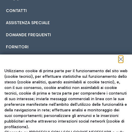
CONTATTI
Car sharing
ASSISTENZA SPECIALE
Con il Car Sharing è ancora più facile spostarsi
DOMANDE FREQUENTI
Hotel in aeroporto
dall’aeroporto al centro di Roma e viceversa.
Cucina Internazionale
FORNITORI
Scegli l'alloggio più adatto e approfitta della vicinanza
all'aeroporto.
Seguici sui social
Utilizziamo cookie di prima parte per il funzionamento del sito web
(cookie tecnici), per effettuare statistiche sul funzionamento dello
stesso (cookie analitici, quando assimilabili ai cookie tecnici), e,
Treno
con il suo consenso, cookie analitici non assimilabili ai cookie
tecnici, cookie di prima e terza parte per comprendere i contenuti
Raggiungi velocemente l'aeroporto di Fiumicino da Roma
Fast Food
di suo interesse; inviarle messaggi commerciali in linea con le sue
TRAVEL JOURNAL
tramite i servizi ferroviari Trenitalia.
preferenze manifestate nell'ambito dell'utilizzo delle funzionalità e
della navigazione in rete; effettuare analisi e monitoraggio dei
ITA
suoi comportamenti; personalizzare gli annunci e le inserzioni
pubblicitari anche attraverso interazioni social network (cookie di
profilazione).