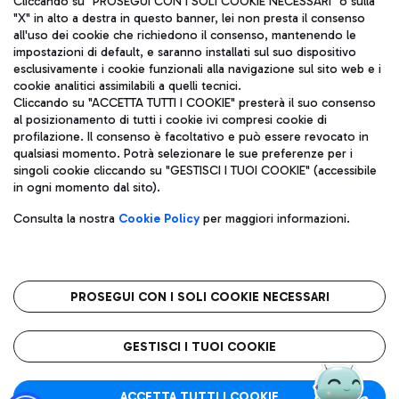
Cliccando su "PROSEGUI CON I SOLI COOKIE NECESSARI" o sulla
"X" in alto a destra in questo banner, lei non presta il consenso
all'uso dei cookie che richiedono il consenso, mantenendo le
impostazioni di default, e saranno installati sul suo dispositivo
Pizza
Autobus
esclusivamente i cookie funzionali alla navigazione sul sito web e i
Aeroporti di Roma S.p.A. - Società soggetta a direzione e
cookie analitici assimilabili a quelli tecnici.
Scopri le linee di autobus per raggiungere l'aeroporto
coordinamento di Mundys S.p.A.
Cliccando su "ACCETTA TUTTI I COOKIE" presterà il suo consenso
Leonardo Da Vinci.
al posizionamento di tutti i cookie ivi compresi cookie di
Codice fiscale e Registro delle Imprese di Roma 13032990155 P.
profilazione. Il consenso è facoltativo e può essere revocato in
IVA 06572251004
qualsiasi momento. Potrà selezionare le sue preferenze per i
Capitale sociale 62.224.743,00 int. vers.
singoli cookie cliccando su "GESTISCI I TUOI COOKIE" (accessibile
Sede legale: Via Pier Paolo Racchetti 1 - 00054 Fiumicino (RM)
Ristoranti
in ogni momento dal sito).
telefono +39 06 65951
Scopri la nostra offerta per una pausa gustosa in aeroporto
Privacy policy
Note legali
Gelateria
Consulta la nostra
Cookie Policy
per maggiori informazioni.
Mappa sito
Accessibilità
Taxi
Roma FCO
Mappa Aeroporto Fiumicino
L'aeroporto stellato
PROSEGUI CON I SOLI COOKIE NECESSARI
Raggiungi l’aeroporto senza pensieri con il servizio di taxi a
tariffe fisse.
QUALITÀ
SOSTENIBILITÀ
INNOVAZIONE
GESTISCI I TUOI COOKIE
Wine Bar & Sparkling
ACCETTA TUTTI I COOKIE