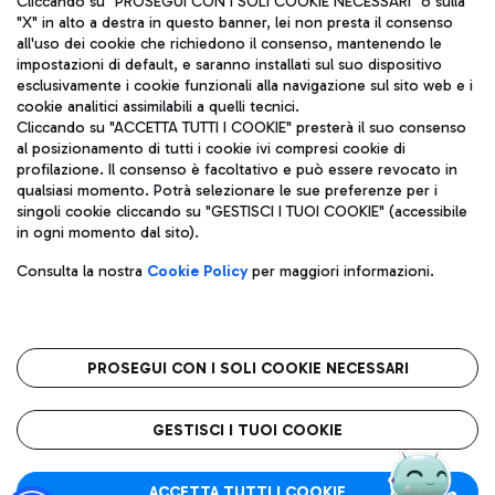
Cliccando su "PROSEGUI CON I SOLI COOKIE NECESSARI" o sulla
"X" in alto a destra in questo banner, lei non presta il consenso
all'uso dei cookie che richiedono il consenso, mantenendo le
impostazioni di default, e saranno installati sul suo dispositivo
Pizza
Autobus
esclusivamente i cookie funzionali alla navigazione sul sito web e i
Aeroporti di Roma S.p.A. - Società soggetta a direzione e
cookie analitici assimilabili a quelli tecnici.
Scopri le linee di autobus per raggiungere l'aeroporto
coordinamento di Mundys S.p.A.
Cliccando su "ACCETTA TUTTI I COOKIE" presterà il suo consenso
Leonardo Da Vinci.
al posizionamento di tutti i cookie ivi compresi cookie di
Codice fiscale e Registro delle Imprese di Roma 13032990155 P.
profilazione. Il consenso è facoltativo e può essere revocato in
IVA 06572251004
qualsiasi momento. Potrà selezionare le sue preferenze per i
Capitale sociale 62.224.743,00 int. vers.
singoli cookie cliccando su "GESTISCI I TUOI COOKIE" (accessibile
Sede legale: Via Pier Paolo Racchetti 1 - 00054 Fiumicino (RM)
Ristoranti
in ogni momento dal sito).
telefono +39 06 65951
Scopri la nostra offerta per una pausa gustosa in aeroporto
Privacy policy
Note legali
Gelateria
Consulta la nostra
Cookie Policy
per maggiori informazioni.
Mappa sito
Accessibilità
Taxi
Roma FCO
Mappa Aeroporto Fiumicino
L'aeroporto stellato
PROSEGUI CON I SOLI COOKIE NECESSARI
Raggiungi l’aeroporto senza pensieri con il servizio di taxi a
tariffe fisse.
QUALITÀ
SOSTENIBILITÀ
INNOVAZIONE
GESTISCI I TUOI COOKIE
Wine Bar & Sparkling
ACCETTA TUTTI I COOKIE