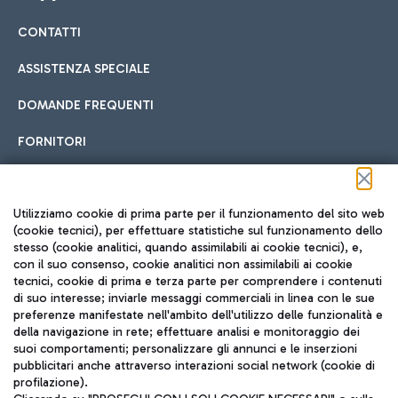
CONTATTI
Car sharing
ASSISTENZA SPECIALE
Con il Car Sharing è ancora più facile spostarsi
DOMANDE FREQUENTI
Hotel in aeroporto
dall’aeroporto al centro di Roma e viceversa.
Cucina Internazionale
FORNITORI
Scegli l'alloggio più adatto e approfitta della vicinanza
all'aeroporto.
Seguici sui social
Utilizziamo cookie di prima parte per il funzionamento del sito web
(cookie tecnici), per effettuare statistiche sul funzionamento dello
stesso (cookie analitici, quando assimilabili ai cookie tecnici), e,
Treno
con il suo consenso, cookie analitici non assimilabili ai cookie
tecnici, cookie di prima e terza parte per comprendere i contenuti
Raggiungi velocemente l'aeroporto di Fiumicino da Roma
Fast Food
di suo interesse; inviarle messaggi commerciali in linea con le sue
TRAVEL JOURNAL
tramite i servizi ferroviari Trenitalia.
preferenze manifestate nell'ambito dell'utilizzo delle funzionalità e
della navigazione in rete; effettuare analisi e monitoraggio dei
ITA
suoi comportamenti; personalizzare gli annunci e le inserzioni
pubblicitari anche attraverso interazioni social network (cookie di
profilazione).