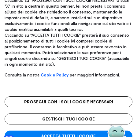
Cliccando su "PROSEGUI CON I SOLI COOKIE NECESSARI" o sulla
"X" in alto a destra in questo banner, lei non presta il consenso
all'uso dei cookie che richiedono il consenso, mantenendo le
impostazioni di default, e saranno installati sul suo dispositivo
Pizza
Autobus
esclusivamente i cookie funzionali alla navigazione sul sito web e i
Aeroporti di Roma S.p.A. - Società soggetta a direzione e
cookie analitici assimilabili a quelli tecnici.
Scopri le linee di autobus per raggiungere l'aeroporto
coordinamento di Mundys S.p.A.
Cliccando su "ACCETTA TUTTI I COOKIE" presterà il suo consenso
Leonardo Da Vinci.
al posizionamento di tutti i cookie ivi compresi cookie di
Codice fiscale e Registro delle Imprese di Roma 13032990155 P.
profilazione. Il consenso è facoltativo e può essere revocato in
IVA 06572251004
qualsiasi momento. Potrà selezionare le sue preferenze per i
Capitale sociale 62.224.743,00 int. vers.
singoli cookie cliccando su "GESTISCI I TUOI COOKIE" (accessibile
Sede legale: Via Pier Paolo Racchetti 1 - 00054 Fiumicino (RM)
Ristoranti
in ogni momento dal sito).
telefono +39 06 65951
Scopri la nostra offerta per una pausa gustosa in aeroporto
Privacy policy
Note legali
Gelateria
Consulta la nostra
Cookie Policy
per maggiori informazioni.
Mappa sito
Accessibilità
Taxi
Roma FCO
Mappa Aeroporto Fiumicino
L'aeroporto stellato
PROSEGUI CON I SOLI COOKIE NECESSARI
Raggiungi l’aeroporto senza pensieri con il servizio di taxi a
tariffe fisse.
QUALITÀ
SOSTENIBILITÀ
INNOVAZIONE
GESTISCI I TUOI COOKIE
Wine Bar & Sparkling
ACCETTA TUTTI I COOKIE