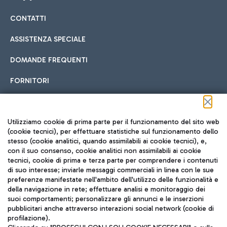
CONTATTI
Car sharing
ASSISTENZA SPECIALE
Con il Car Sharing è ancora più facile spostarsi
DOMANDE FREQUENTI
Hotel in aeroporto
dall’aeroporto al centro di Roma e viceversa.
Cucina Internazionale
FORNITORI
Scegli l'alloggio più adatto e approfitta della vicinanza
all'aeroporto.
Seguici sui social
Utilizziamo cookie di prima parte per il funzionamento del sito web
(cookie tecnici), per effettuare statistiche sul funzionamento dello
stesso (cookie analitici, quando assimilabili ai cookie tecnici), e,
Treno
con il suo consenso, cookie analitici non assimilabili ai cookie
tecnici, cookie di prima e terza parte per comprendere i contenuti
Raggiungi velocemente l'aeroporto di Fiumicino da Roma
Fast Food
di suo interesse; inviarle messaggi commerciali in linea con le sue
TRAVEL JOURNAL
tramite i servizi ferroviari Trenitalia.
preferenze manifestate nell'ambito dell'utilizzo delle funzionalità e
della navigazione in rete; effettuare analisi e monitoraggio dei
ITA
suoi comportamenti; personalizzare gli annunci e le inserzioni
pubblicitari anche attraverso interazioni social network (cookie di
profilazione).