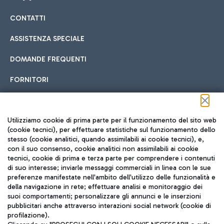
CONTATTI
Car sharing
ASSISTENZA SPECIALE
Con il Car Sharing è ancora più facile spostarsi
DOMANDE FREQUENTI
Hotel in aeroporto
dall’aeroporto al centro di Roma e viceversa.
Cucina Internazionale
FORNITORI
Scegli l'alloggio più adatto e approfitta della vicinanza
all'aeroporto.
Seguici sui social
Utilizziamo cookie di prima parte per il funzionamento del sito web
(cookie tecnici), per effettuare statistiche sul funzionamento dello
stesso (cookie analitici, quando assimilabili ai cookie tecnici), e,
Treno
con il suo consenso, cookie analitici non assimilabili ai cookie
tecnici, cookie di prima e terza parte per comprendere i contenuti
Raggiungi velocemente l'aeroporto di Fiumicino da Roma
Fast Food
di suo interesse; inviarle messaggi commerciali in linea con le sue
TRAVEL JOURNAL
tramite i servizi ferroviari Trenitalia.
preferenze manifestate nell'ambito dell'utilizzo delle funzionalità e
della navigazione in rete; effettuare analisi e monitoraggio dei
ITA
suoi comportamenti; personalizzare gli annunci e le inserzioni
pubblicitari anche attraverso interazioni social network (cookie di
profilazione).