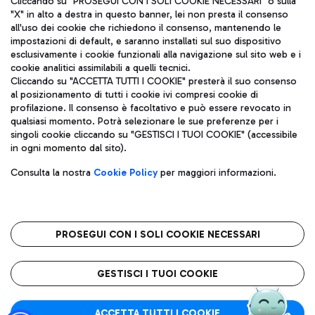
Cliccando su "PROSEGUI CON I SOLI COOKIE NECESSARI" o sulla
"X" in alto a destra in questo banner, lei non presta il consenso
all'uso dei cookie che richiedono il consenso, mantenendo le
impostazioni di default, e saranno installati sul suo dispositivo
Pizza
Autobus
esclusivamente i cookie funzionali alla navigazione sul sito web e i
Aeroporti di Roma S.p.A. - Società soggetta a direzione e
cookie analitici assimilabili a quelli tecnici.
Scopri le linee di autobus per raggiungere l'aeroporto
coordinamento di Mundys S.p.A.
Cliccando su "ACCETTA TUTTI I COOKIE" presterà il suo consenso
Leonardo Da Vinci.
al posizionamento di tutti i cookie ivi compresi cookie di
Codice fiscale e Registro delle Imprese di Roma 13032990155 P.
profilazione. Il consenso è facoltativo e può essere revocato in
IVA 06572251004
qualsiasi momento. Potrà selezionare le sue preferenze per i
Capitale sociale 62.224.743,00 int. vers.
singoli cookie cliccando su "GESTISCI I TUOI COOKIE" (accessibile
Sede legale: Via Pier Paolo Racchetti 1 - 00054 Fiumicino (RM)
Ristoranti
in ogni momento dal sito).
telefono +39 06 65951
Scopri la nostra offerta per una pausa gustosa in aeroporto
Privacy policy
Note legali
Gelateria
Consulta la nostra
Cookie Policy
per maggiori informazioni.
Mappa sito
Accessibilità
Taxi
Roma FCO
Mappa Aeroporto Fiumicino
L'aeroporto stellato
PROSEGUI CON I SOLI COOKIE NECESSARI
Raggiungi l’aeroporto senza pensieri con il servizio di taxi a
tariffe fisse.
QUALITÀ
SOSTENIBILITÀ
INNOVAZIONE
GESTISCI I TUOI COOKIE
Wine Bar & Sparkling
ACCETTA TUTTI I COOKIE