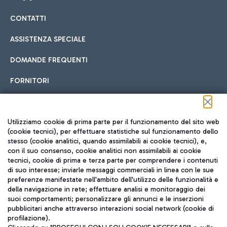
CONTATTI
Car sharing
ASSISTENZA SPECIALE
Con il Car Sharing è ancora più facile spostarsi
DOMANDE FREQUENTI
Hotel in aeroporto
dall’aeroporto al centro di Roma e viceversa.
Cucina Internazionale
FORNITORI
Scegli l'alloggio più adatto e approfitta della vicinanza
all'aeroporto.
Seguici sui social
Utilizziamo cookie di prima parte per il funzionamento del sito web
(cookie tecnici), per effettuare statistiche sul funzionamento dello
stesso (cookie analitici, quando assimilabili ai cookie tecnici), e,
Treno
con il suo consenso, cookie analitici non assimilabili ai cookie
tecnici, cookie di prima e terza parte per comprendere i contenuti
Raggiungi velocemente l'aeroporto di Fiumicino da Roma
Fast Food
di suo interesse; inviarle messaggi commerciali in linea con le sue
TRAVEL JOURNAL
tramite i servizi ferroviari Trenitalia.
preferenze manifestate nell'ambito dell'utilizzo delle funzionalità e
della navigazione in rete; effettuare analisi e monitoraggio dei
ITA
suoi comportamenti; personalizzare gli annunci e le inserzioni
pubblicitari anche attraverso interazioni social network (cookie di
profilazione).