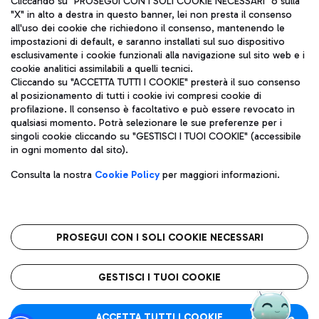
Cliccando su "PROSEGUI CON I SOLI COOKIE NECESSARI" o sulla
"X" in alto a destra in questo banner, lei non presta il consenso
all'uso dei cookie che richiedono il consenso, mantenendo le
impostazioni di default, e saranno installati sul suo dispositivo
Pizza
Autobus
esclusivamente i cookie funzionali alla navigazione sul sito web e i
Aeroporti di Roma S.p.A. - Società soggetta a direzione e
cookie analitici assimilabili a quelli tecnici.
Scopri le linee di autobus per raggiungere l'aeroporto
coordinamento di Mundys S.p.A.
Cliccando su "ACCETTA TUTTI I COOKIE" presterà il suo consenso
Leonardo Da Vinci.
al posizionamento di tutti i cookie ivi compresi cookie di
Codice fiscale e Registro delle Imprese di Roma 13032990155 P.
profilazione. Il consenso è facoltativo e può essere revocato in
IVA 06572251004
qualsiasi momento. Potrà selezionare le sue preferenze per i
Capitale sociale 62.224.743,00 int. vers.
singoli cookie cliccando su "GESTISCI I TUOI COOKIE" (accessibile
Sede legale: Via Pier Paolo Racchetti 1 - 00054 Fiumicino (RM)
Ristoranti
in ogni momento dal sito).
telefono +39 06 65951
Scopri la nostra offerta per una pausa gustosa in aeroporto
Privacy policy
Note legali
Gelateria
Consulta la nostra
Cookie Policy
per maggiori informazioni.
Mappa sito
Accessibilità
Taxi
Roma FCO
Mappa Aeroporto Fiumicino
L'aeroporto stellato
PROSEGUI CON I SOLI COOKIE NECESSARI
Raggiungi l’aeroporto senza pensieri con il servizio di taxi a
tariffe fisse.
QUALITÀ
SOSTENIBILITÀ
INNOVAZIONE
GESTISCI I TUOI COOKIE
Wine Bar & Sparkling
ACCETTA TUTTI I COOKIE