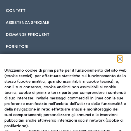
CONTATTI
Car sharing
ASSISTENZA SPECIALE
Con il Car Sharing è ancora più facile spostarsi
DOMANDE FREQUENTI
Hotel in aeroporto
dall’aeroporto al centro di Roma e viceversa.
Cucina Internazionale
FORNITORI
Scegli l'alloggio più adatto e approfitta della vicinanza
all'aeroporto.
Seguici sui social
Utilizziamo cookie di prima parte per il funzionamento del sito web
(cookie tecnici), per effettuare statistiche sul funzionamento dello
stesso (cookie analitici, quando assimilabili ai cookie tecnici), e,
Treno
con il suo consenso, cookie analitici non assimilabili ai cookie
tecnici, cookie di prima e terza parte per comprendere i contenuti
Raggiungi velocemente l'aeroporto di Fiumicino da Roma
Fast Food
di suo interesse; inviarle messaggi commerciali in linea con le sue
TRAVEL JOURNAL
tramite i servizi ferroviari Trenitalia.
preferenze manifestate nell'ambito dell'utilizzo delle funzionalità e
della navigazione in rete; effettuare analisi e monitoraggio dei
ITA
suoi comportamenti; personalizzare gli annunci e le inserzioni
pubblicitari anche attraverso interazioni social network (cookie di
profilazione).