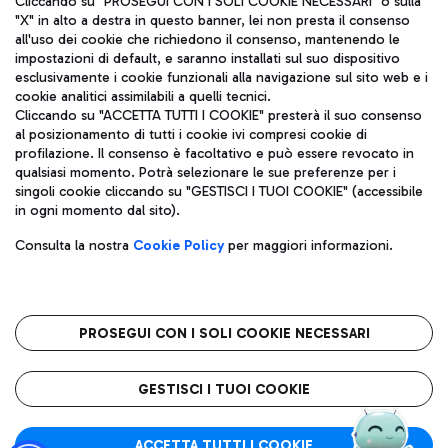
Cliccando su "PROSEGUI CON I SOLI COOKIE NECESSARI" o sulla
"X" in alto a destra in questo banner, lei non presta il consenso
all'uso dei cookie che richiedono il consenso, mantenendo le
impostazioni di default, e saranno installati sul suo dispositivo
Pizza
Autobus
esclusivamente i cookie funzionali alla navigazione sul sito web e i
Aeroporti di Roma S.p.A. - Società soggetta a direzione e
cookie analitici assimilabili a quelli tecnici.
Scopri le linee di autobus per raggiungere l'aeroporto
coordinamento di Mundys S.p.A.
Cliccando su "ACCETTA TUTTI I COOKIE" presterà il suo consenso
Leonardo Da Vinci.
al posizionamento di tutti i cookie ivi compresi cookie di
Codice fiscale e Registro delle Imprese di Roma 13032990155 P.
profilazione. Il consenso è facoltativo e può essere revocato in
IVA 06572251004
qualsiasi momento. Potrà selezionare le sue preferenze per i
Capitale sociale 62.224.743,00 int. vers.
singoli cookie cliccando su "GESTISCI I TUOI COOKIE" (accessibile
Sede legale: Via Pier Paolo Racchetti 1 - 00054 Fiumicino (RM)
Ristoranti
in ogni momento dal sito).
telefono +39 06 65951
Scopri la nostra offerta per una pausa gustosa in aeroporto
Privacy policy
Note legali
Gelateria
Consulta la nostra
Cookie Policy
per maggiori informazioni.
Mappa sito
Accessibilità
Taxi
Roma FCO
Mappa Aeroporto Fiumicino
L'aeroporto stellato
PROSEGUI CON I SOLI COOKIE NECESSARI
Raggiungi l’aeroporto senza pensieri con il servizio di taxi a
tariffe fisse.
QUALITÀ
SOSTENIBILITÀ
INNOVAZIONE
GESTISCI I TUOI COOKIE
Wine Bar & Sparkling
ACCETTA TUTTI I COOKIE