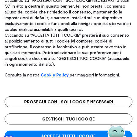
Cliccando su "PROSEGUI CON I SOLI COOKIE NECESSARI" o sulla
"X" in alto a destra in questo banner, lei non presta il consenso
all'uso dei cookie che richiedono il consenso, mantenendo le
impostazioni di default, e saranno installati sul suo dispositivo
Pizza
Autobus
esclusivamente i cookie funzionali alla navigazione sul sito web e i
Aeroporti di Roma S.p.A. - Società soggetta a direzione e
cookie analitici assimilabili a quelli tecnici.
Scopri le linee di autobus per raggiungere l'aeroporto
coordinamento di Mundys S.p.A.
Cliccando su "ACCETTA TUTTI I COOKIE" presterà il suo consenso
Leonardo Da Vinci.
al posizionamento di tutti i cookie ivi compresi cookie di
Codice fiscale e Registro delle Imprese di Roma 13032990155 P.
profilazione. Il consenso è facoltativo e può essere revocato in
IVA 06572251004
qualsiasi momento. Potrà selezionare le sue preferenze per i
Capitale sociale 62.224.743,00 int. vers.
singoli cookie cliccando su "GESTISCI I TUOI COOKIE" (accessibile
Sede legale: Via Pier Paolo Racchetti 1 - 00054 Fiumicino (RM)
Ristoranti
in ogni momento dal sito).
telefono +39 06 65951
Scopri la nostra offerta per una pausa gustosa in aeroporto
Privacy policy
Note legali
Gelateria
Consulta la nostra
Cookie Policy
per maggiori informazioni.
Mappa sito
Accessibilità
Taxi
Roma FCO
Mappa Aeroporto Fiumicino
L'aeroporto stellato
PROSEGUI CON I SOLI COOKIE NECESSARI
Raggiungi l’aeroporto senza pensieri con il servizio di taxi a
tariffe fisse.
QUALITÀ
SOSTENIBILITÀ
INNOVAZIONE
GESTISCI I TUOI COOKIE
Wine Bar & Sparkling
ACCETTA TUTTI I COOKIE