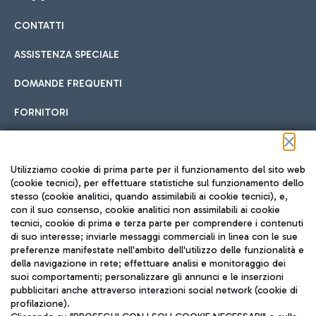
CONTATTI
Car sharing
ASSISTENZA SPECIALE
Con il Car Sharing è ancora più facile spostarsi
DOMANDE FREQUENTI
Hotel in aeroporto
dall’aeroporto al centro di Roma e viceversa.
Cucina Internazionale
FORNITORI
Scegli l'alloggio più adatto e approfitta della vicinanza
all'aeroporto.
Seguici sui social
Utilizziamo cookie di prima parte per il funzionamento del sito web
(cookie tecnici), per effettuare statistiche sul funzionamento dello
stesso (cookie analitici, quando assimilabili ai cookie tecnici), e,
Treno
con il suo consenso, cookie analitici non assimilabili ai cookie
tecnici, cookie di prima e terza parte per comprendere i contenuti
Raggiungi velocemente l'aeroporto di Fiumicino da Roma
Fast Food
di suo interesse; inviarle messaggi commerciali in linea con le sue
TRAVEL JOURNAL
tramite i servizi ferroviari Trenitalia.
preferenze manifestate nell'ambito dell'utilizzo delle funzionalità e
della navigazione in rete; effettuare analisi e monitoraggio dei
ITA
suoi comportamenti; personalizzare gli annunci e le inserzioni
pubblicitari anche attraverso interazioni social network (cookie di
profilazione).