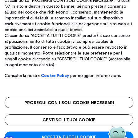
Cliccando su "PROSEGUI CON I SOLI COOKIE NECESSARI" o sulla
"X" in alto a destra in questo banner, lei non presta il consenso
all'uso dei cookie che richiedono il consenso, mantenendo le
impostazioni di default, e saranno installati sul suo dispositivo
Pizza
Autobus
esclusivamente i cookie funzionali alla navigazione sul sito web e i
Aeroporti di Roma S.p.A. - Società soggetta a direzione e
cookie analitici assimilabili a quelli tecnici.
Scopri le linee di autobus per raggiungere l'aeroporto
coordinamento di Mundys S.p.A.
Cliccando su "ACCETTA TUTTI I COOKIE" presterà il suo consenso
Leonardo Da Vinci.
al posizionamento di tutti i cookie ivi compresi cookie di
Codice fiscale e Registro delle Imprese di Roma 13032990155 P.
profilazione. Il consenso è facoltativo e può essere revocato in
IVA 06572251004
qualsiasi momento. Potrà selezionare le sue preferenze per i
Capitale sociale 62.224.743,00 int. vers.
singoli cookie cliccando su "GESTISCI I TUOI COOKIE" (accessibile
Sede legale: Via Pier Paolo Racchetti 1 - 00054 Fiumicino (RM)
Ristoranti
in ogni momento dal sito).
telefono +39 06 65951
Scopri la nostra offerta per una pausa gustosa in aeroporto
Privacy policy
Note legali
Gelateria
Consulta la nostra
Cookie Policy
per maggiori informazioni.
Mappa sito
Accessibilità
Taxi
Roma FCO
Mappa Aeroporto Fiumicino
L'aeroporto stellato
PROSEGUI CON I SOLI COOKIE NECESSARI
Raggiungi l’aeroporto senza pensieri con il servizio di taxi a
tariffe fisse.
QUALITÀ
SOSTENIBILITÀ
INNOVAZIONE
GESTISCI I TUOI COOKIE
Wine Bar & Sparkling
ACCETTA TUTTI I COOKIE