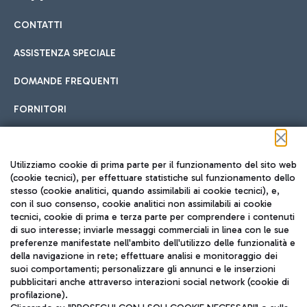
CONTATTI
Car sharing
ASSISTENZA SPECIALE
Con il Car Sharing è ancora più facile spostarsi
DOMANDE FREQUENTI
Hotel in aeroporto
dall’aeroporto al centro di Roma e viceversa.
Cucina Internazionale
FORNITORI
Scegli l'alloggio più adatto e approfitta della vicinanza
all'aeroporto.
Seguici sui social
Utilizziamo cookie di prima parte per il funzionamento del sito web
(cookie tecnici), per effettuare statistiche sul funzionamento dello
stesso (cookie analitici, quando assimilabili ai cookie tecnici), e,
Treno
con il suo consenso, cookie analitici non assimilabili ai cookie
tecnici, cookie di prima e terza parte per comprendere i contenuti
Raggiungi velocemente l'aeroporto di Fiumicino da Roma
Fast Food
di suo interesse; inviarle messaggi commerciali in linea con le sue
TRAVEL JOURNAL
tramite i servizi ferroviari Trenitalia.
preferenze manifestate nell'ambito dell'utilizzo delle funzionalità e
della navigazione in rete; effettuare analisi e monitoraggio dei
ITA
suoi comportamenti; personalizzare gli annunci e le inserzioni
pubblicitari anche attraverso interazioni social network (cookie di
profilazione).