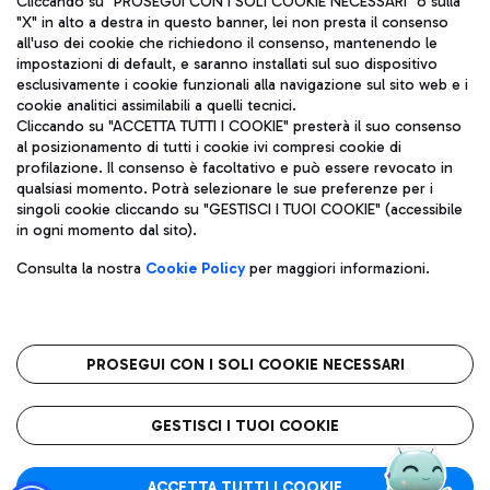
Cliccando su "PROSEGUI CON I SOLI COOKIE NECESSARI" o sulla
"X" in alto a destra in questo banner, lei non presta il consenso
all'uso dei cookie che richiedono il consenso, mantenendo le
impostazioni di default, e saranno installati sul suo dispositivo
Pizza
Autobus
esclusivamente i cookie funzionali alla navigazione sul sito web e i
Aeroporti di Roma S.p.A. - Società soggetta a direzione e
cookie analitici assimilabili a quelli tecnici.
Scopri le linee di autobus per raggiungere l'aeroporto
coordinamento di Mundys S.p.A.
Cliccando su "ACCETTA TUTTI I COOKIE" presterà il suo consenso
Leonardo Da Vinci.
al posizionamento di tutti i cookie ivi compresi cookie di
Codice fiscale e Registro delle Imprese di Roma 13032990155 P.
profilazione. Il consenso è facoltativo e può essere revocato in
IVA 06572251004
qualsiasi momento. Potrà selezionare le sue preferenze per i
Capitale sociale 62.224.743,00 int. vers.
singoli cookie cliccando su "GESTISCI I TUOI COOKIE" (accessibile
Sede legale: Via Pier Paolo Racchetti 1 - 00054 Fiumicino (RM)
Ristoranti
in ogni momento dal sito).
telefono +39 06 65951
Scopri la nostra offerta per una pausa gustosa in aeroporto
Privacy policy
Note legali
Gelateria
Consulta la nostra
Cookie Policy
per maggiori informazioni.
Mappa sito
Accessibilità
Taxi
Roma FCO
Mappa Aeroporto Fiumicino
L'aeroporto stellato
PROSEGUI CON I SOLI COOKIE NECESSARI
Raggiungi l’aeroporto senza pensieri con il servizio di taxi a
tariffe fisse.
QUALITÀ
SOSTENIBILITÀ
INNOVAZIONE
GESTISCI I TUOI COOKIE
Wine Bar & Sparkling
ACCETTA TUTTI I COOKIE