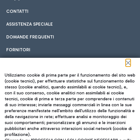
CONTATTI
Car sharing
ASSISTENZA SPECIALE
Con il Car Sharing è ancora più facile spostarsi
DOMANDE FREQUENTI
Hotel in aeroporto
dall’aeroporto al centro di Roma e viceversa.
Cucina Internazionale
FORNITORI
Scegli l'alloggio più adatto e approfitta della vicinanza
all'aeroporto.
Seguici sui social
Utilizziamo cookie di prima parte per il funzionamento del sito web
(cookie tecnici), per effettuare statistiche sul funzionamento dello
stesso (cookie analitici, quando assimilabili ai cookie tecnici), e,
Treno
con il suo consenso, cookie analitici non assimilabili ai cookie
tecnici, cookie di prima e terza parte per comprendere i contenuti
Raggiungi velocemente l'aeroporto di Fiumicino da Roma
Fast Food
di suo interesse; inviarle messaggi commerciali in linea con le sue
TRAVEL JOURNAL
tramite i servizi ferroviari Trenitalia.
preferenze manifestate nell'ambito dell'utilizzo delle funzionalità e
della navigazione in rete; effettuare analisi e monitoraggio dei
ITA
suoi comportamenti; personalizzare gli annunci e le inserzioni
pubblicitari anche attraverso interazioni social network (cookie di
profilazione).