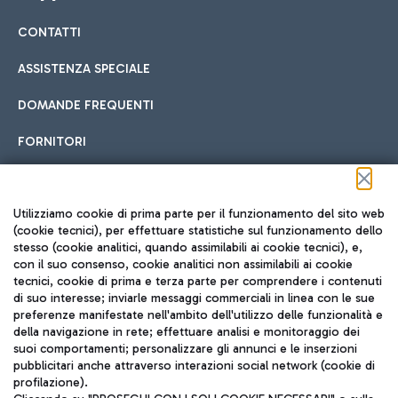
CONTATTI
Car sharing
ASSISTENZA SPECIALE
Con il Car Sharing è ancora più facile spostarsi
DOMANDE FREQUENTI
Hotel in aeroporto
dall’aeroporto al centro di Roma e viceversa.
Cucina Internazionale
FORNITORI
Scegli l'alloggio più adatto e approfitta della vicinanza
all'aeroporto.
Seguici sui social
Utilizziamo cookie di prima parte per il funzionamento del sito web
(cookie tecnici), per effettuare statistiche sul funzionamento dello
stesso (cookie analitici, quando assimilabili ai cookie tecnici), e,
Treno
con il suo consenso, cookie analitici non assimilabili ai cookie
tecnici, cookie di prima e terza parte per comprendere i contenuti
Raggiungi velocemente l'aeroporto di Fiumicino da Roma
Fast Food
di suo interesse; inviarle messaggi commerciali in linea con le sue
TRAVEL JOURNAL
tramite i servizi ferroviari Trenitalia.
preferenze manifestate nell'ambito dell'utilizzo delle funzionalità e
della navigazione in rete; effettuare analisi e monitoraggio dei
ITA
suoi comportamenti; personalizzare gli annunci e le inserzioni
pubblicitari anche attraverso interazioni social network (cookie di
profilazione).