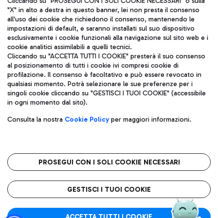
Cliccando su "PROSEGUI CON I SOLI COOKIE NECESSARI" o sulla
"X" in alto a destra in questo banner, lei non presta il consenso
all'uso dei cookie che richiedono il consenso, mantenendo le
impostazioni di default, e saranno installati sul suo dispositivo
Pizza
Autobus
esclusivamente i cookie funzionali alla navigazione sul sito web e i
Aeroporti di Roma S.p.A. - Società soggetta a direzione e
cookie analitici assimilabili a quelli tecnici.
Scopri le linee di autobus per raggiungere l'aeroporto
coordinamento di Mundys S.p.A.
Cliccando su "ACCETTA TUTTI I COOKIE" presterà il suo consenso
Leonardo Da Vinci.
al posizionamento di tutti i cookie ivi compresi cookie di
Codice fiscale e Registro delle Imprese di Roma 13032990155 P.
profilazione. Il consenso è facoltativo e può essere revocato in
IVA 06572251004
qualsiasi momento. Potrà selezionare le sue preferenze per i
Capitale sociale 62.224.743,00 int. vers.
singoli cookie cliccando su "GESTISCI I TUOI COOKIE" (accessibile
Sede legale: Via Pier Paolo Racchetti 1 - 00054 Fiumicino (RM)
Ristoranti
in ogni momento dal sito).
telefono +39 06 65951
Scopri la nostra offerta per una pausa gustosa in aeroporto
Privacy policy
Note legali
Gelateria
Consulta la nostra
Cookie Policy
per maggiori informazioni.
Mappa sito
Accessibilità
Taxi
Roma FCO
Mappa Aeroporto Fiumicino
L'aeroporto stellato
PROSEGUI CON I SOLI COOKIE NECESSARI
Raggiungi l’aeroporto senza pensieri con il servizio di taxi a
tariffe fisse.
QUALITÀ
SOSTENIBILITÀ
INNOVAZIONE
GESTISCI I TUOI COOKIE
Wine Bar & Sparkling
ACCETTA TUTTI I COOKIE