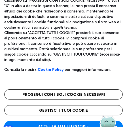
Cliccando su "PROSEGUI CON I SOLI COOKIE NECESSARI" o sulla
"X" in alto a destra in questo banner, lei non presta il consenso
all'uso dei cookie che richiedono il consenso, mantenendo le
impostazioni di default, e saranno installati sul suo dispositivo
Pizza
Autobus
esclusivamente i cookie funzionali alla navigazione sul sito web e i
Aeroporti di Roma S.p.A. - Società soggetta a direzione e
cookie analitici assimilabili a quelli tecnici.
Scopri le linee di autobus per raggiungere l'aeroporto
coordinamento di Mundys S.p.A.
Cliccando su "ACCETTA TUTTI I COOKIE" presterà il suo consenso
Leonardo Da Vinci.
al posizionamento di tutti i cookie ivi compresi cookie di
Codice fiscale e Registro delle Imprese di Roma 13032990155 P.
profilazione. Il consenso è facoltativo e può essere revocato in
IVA 06572251004
qualsiasi momento. Potrà selezionare le sue preferenze per i
Capitale sociale 62.224.743,00 int. vers.
singoli cookie cliccando su "GESTISCI I TUOI COOKIE" (accessibile
Sede legale: Via Pier Paolo Racchetti 1 - 00054 Fiumicino (RM)
Ristoranti
in ogni momento dal sito).
telefono +39 06 65951
Scopri la nostra offerta per una pausa gustosa in aeroporto
Privacy policy
Note legali
Gelateria
Consulta la nostra
Cookie Policy
per maggiori informazioni.
Mappa sito
Accessibilità
Taxi
Roma FCO
Mappa Aeroporto Fiumicino
L'aeroporto stellato
PROSEGUI CON I SOLI COOKIE NECESSARI
Raggiungi l’aeroporto senza pensieri con il servizio di taxi a
tariffe fisse.
QUALITÀ
SOSTENIBILITÀ
INNOVAZIONE
GESTISCI I TUOI COOKIE
Wine Bar & Sparkling
ACCETTA TUTTI I COOKIE