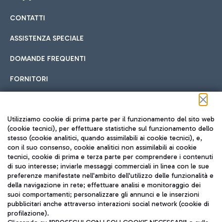
CONTATTI
Car sharing
ASSISTENZA SPECIALE
Con il Car Sharing è ancora più facile spostarsi
DOMANDE FREQUENTI
Hotel in aeroporto
dall’aeroporto al centro di Roma e viceversa.
Cucina Internazionale
FORNITORI
Scegli l'alloggio più adatto e approfitta della vicinanza
all'aeroporto.
Seguici sui social
Utilizziamo cookie di prima parte per il funzionamento del sito web
(cookie tecnici), per effettuare statistiche sul funzionamento dello
stesso (cookie analitici, quando assimilabili ai cookie tecnici), e,
Treno
con il suo consenso, cookie analitici non assimilabili ai cookie
tecnici, cookie di prima e terza parte per comprendere i contenuti
Raggiungi velocemente l'aeroporto di Fiumicino da Roma
Fast Food
di suo interesse; inviarle messaggi commerciali in linea con le sue
TRAVEL JOURNAL
tramite i servizi ferroviari Trenitalia.
preferenze manifestate nell'ambito dell'utilizzo delle funzionalità e
della navigazione in rete; effettuare analisi e monitoraggio dei
ITA
suoi comportamenti; personalizzare gli annunci e le inserzioni
pubblicitari anche attraverso interazioni social network (cookie di
profilazione).