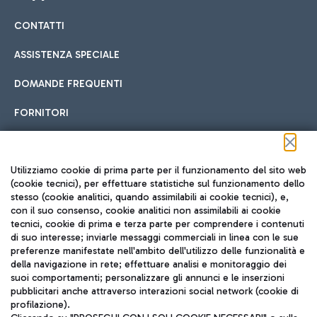
CONTATTI
Car sharing
ASSISTENZA SPECIALE
Con il Car Sharing è ancora più facile spostarsi
DOMANDE FREQUENTI
Hotel in aeroporto
dall’aeroporto al centro di Roma e viceversa.
Cucina Internazionale
FORNITORI
Scegli l'alloggio più adatto e approfitta della vicinanza
all'aeroporto.
Seguici sui social
Utilizziamo cookie di prima parte per il funzionamento del sito web
(cookie tecnici), per effettuare statistiche sul funzionamento dello
stesso (cookie analitici, quando assimilabili ai cookie tecnici), e,
Treno
con il suo consenso, cookie analitici non assimilabili ai cookie
tecnici, cookie di prima e terza parte per comprendere i contenuti
Raggiungi velocemente l'aeroporto di Fiumicino da Roma
Fast Food
di suo interesse; inviarle messaggi commerciali in linea con le sue
TRAVEL JOURNAL
tramite i servizi ferroviari Trenitalia.
preferenze manifestate nell'ambito dell'utilizzo delle funzionalità e
della navigazione in rete; effettuare analisi e monitoraggio dei
ITA
suoi comportamenti; personalizzare gli annunci e le inserzioni
pubblicitari anche attraverso interazioni social network (cookie di
profilazione).