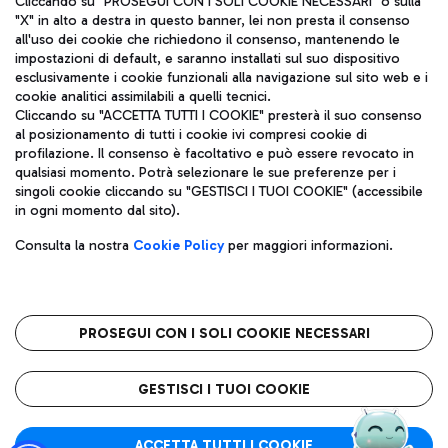
Cliccando su "PROSEGUI CON I SOLI COOKIE NECESSARI" o sulla
"X" in alto a destra in questo banner, lei non presta il consenso
all'uso dei cookie che richiedono il consenso, mantenendo le
impostazioni di default, e saranno installati sul suo dispositivo
Pizza
Autobus
esclusivamente i cookie funzionali alla navigazione sul sito web e i
Aeroporti di Roma S.p.A. - Società soggetta a direzione e
cookie analitici assimilabili a quelli tecnici.
Scopri le linee di autobus per raggiungere l'aeroporto
coordinamento di Mundys S.p.A.
Cliccando su "ACCETTA TUTTI I COOKIE" presterà il suo consenso
Leonardo Da Vinci.
al posizionamento di tutti i cookie ivi compresi cookie di
Codice fiscale e Registro delle Imprese di Roma 13032990155 P.
profilazione. Il consenso è facoltativo e può essere revocato in
IVA 06572251004
qualsiasi momento. Potrà selezionare le sue preferenze per i
Capitale sociale 62.224.743,00 int. vers.
singoli cookie cliccando su "GESTISCI I TUOI COOKIE" (accessibile
Sede legale: Via Pier Paolo Racchetti 1 - 00054 Fiumicino (RM)
Ristoranti
in ogni momento dal sito).
telefono +39 06 65951
Scopri la nostra offerta per una pausa gustosa in aeroporto
Privacy policy
Note legali
Gelateria
Consulta la nostra
Cookie Policy
per maggiori informazioni.
Mappa sito
Accessibilità
Taxi
Roma FCO
Mappa Aeroporto Fiumicino
L'aeroporto stellato
PROSEGUI CON I SOLI COOKIE NECESSARI
Raggiungi l’aeroporto senza pensieri con il servizio di taxi a
tariffe fisse.
QUALITÀ
SOSTENIBILITÀ
INNOVAZIONE
GESTISCI I TUOI COOKIE
Wine Bar & Sparkling
ACCETTA TUTTI I COOKIE