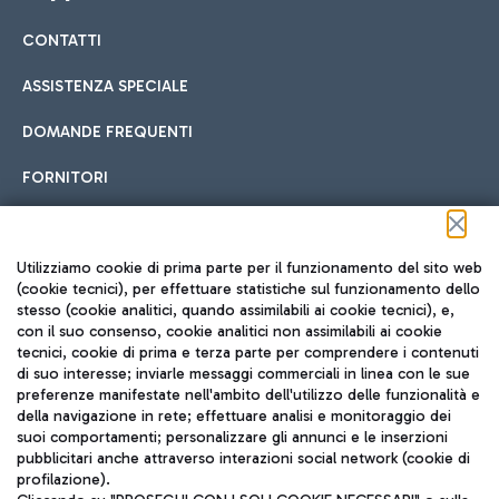
CONTATTI
Car sharing
ASSISTENZA SPECIALE
Con il Car Sharing è ancora più facile spostarsi
DOMANDE FREQUENTI
Hotel in aeroporto
dall’aeroporto al centro di Roma e viceversa.
Cucina Internazionale
FORNITORI
Scegli l'alloggio più adatto e approfitta della vicinanza
all'aeroporto.
Seguici sui social
Utilizziamo cookie di prima parte per il funzionamento del sito web
(cookie tecnici), per effettuare statistiche sul funzionamento dello
stesso (cookie analitici, quando assimilabili ai cookie tecnici), e,
Treno
con il suo consenso, cookie analitici non assimilabili ai cookie
tecnici, cookie di prima e terza parte per comprendere i contenuti
Raggiungi velocemente l'aeroporto di Fiumicino da Roma
Fast Food
di suo interesse; inviarle messaggi commerciali in linea con le sue
TRAVEL JOURNAL
tramite i servizi ferroviari Trenitalia.
preferenze manifestate nell'ambito dell'utilizzo delle funzionalità e
della navigazione in rete; effettuare analisi e monitoraggio dei
ITA
suoi comportamenti; personalizzare gli annunci e le inserzioni
pubblicitari anche attraverso interazioni social network (cookie di
profilazione).