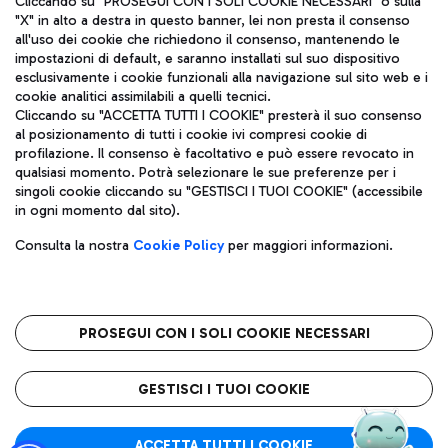
Cliccando su "PROSEGUI CON I SOLI COOKIE NECESSARI" o sulla
"X" in alto a destra in questo banner, lei non presta il consenso
all'uso dei cookie che richiedono il consenso, mantenendo le
impostazioni di default, e saranno installati sul suo dispositivo
Pizza
Autobus
esclusivamente i cookie funzionali alla navigazione sul sito web e i
Aeroporti di Roma S.p.A. - Società soggetta a direzione e
cookie analitici assimilabili a quelli tecnici.
Scopri le linee di autobus per raggiungere l'aeroporto
coordinamento di Mundys S.p.A.
Cliccando su "ACCETTA TUTTI I COOKIE" presterà il suo consenso
Leonardo Da Vinci.
al posizionamento di tutti i cookie ivi compresi cookie di
Codice fiscale e Registro delle Imprese di Roma 13032990155 P.
profilazione. Il consenso è facoltativo e può essere revocato in
IVA 06572251004
qualsiasi momento. Potrà selezionare le sue preferenze per i
Capitale sociale 62.224.743,00 int. vers.
singoli cookie cliccando su "GESTISCI I TUOI COOKIE" (accessibile
Sede legale: Via Pier Paolo Racchetti 1 - 00054 Fiumicino (RM)
Ristoranti
in ogni momento dal sito).
telefono +39 06 65951
Scopri la nostra offerta per una pausa gustosa in aeroporto
Privacy policy
Note legali
Gelateria
Consulta la nostra
Cookie Policy
per maggiori informazioni.
Mappa sito
Accessibilità
Taxi
Roma FCO
Mappa Aeroporto Fiumicino
L'aeroporto stellato
PROSEGUI CON I SOLI COOKIE NECESSARI
Raggiungi l’aeroporto senza pensieri con il servizio di taxi a
tariffe fisse.
QUALITÀ
SOSTENIBILITÀ
INNOVAZIONE
GESTISCI I TUOI COOKIE
Wine Bar & Sparkling
ACCETTA TUTTI I COOKIE