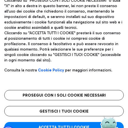
Cliccando su "PROSEGUI CON I SOLI COOKIE NECESSARI" o sulla
"X" in alto a destra in questo banner, lei non presta il consenso
all'uso dei cookie che richiedono il consenso, mantenendo le
impostazioni di default, e saranno installati sul suo dispositivo
Pizza
Autobus
esclusivamente i cookie funzionali alla navigazione sul sito web e i
Aeroporti di Roma S.p.A. - Società soggetta a direzione e
cookie analitici assimilabili a quelli tecnici.
Scopri le linee di autobus per raggiungere l'aeroporto
coordinamento di Mundys S.p.A.
Cliccando su "ACCETTA TUTTI I COOKIE" presterà il suo consenso
Leonardo Da Vinci.
al posizionamento di tutti i cookie ivi compresi cookie di
Codice fiscale e Registro delle Imprese di Roma 13032990155 P.
profilazione. Il consenso è facoltativo e può essere revocato in
IVA 06572251004
qualsiasi momento. Potrà selezionare le sue preferenze per i
Capitale sociale 62.224.743,00 int. vers.
singoli cookie cliccando su "GESTISCI I TUOI COOKIE" (accessibile
Sede legale: Via Pier Paolo Racchetti 1 - 00054 Fiumicino (RM)
Ristoranti
in ogni momento dal sito).
telefono +39 06 65951
Scopri la nostra offerta per una pausa gustosa in aeroporto
Privacy policy
Note legali
Gelateria
Consulta la nostra
Cookie Policy
per maggiori informazioni.
Mappa sito
Accessibilità
Taxi
Roma FCO
Mappa Aeroporto Fiumicino
L'aeroporto stellato
PROSEGUI CON I SOLI COOKIE NECESSARI
Raggiungi l’aeroporto senza pensieri con il servizio di taxi a
tariffe fisse.
QUALITÀ
SOSTENIBILITÀ
INNOVAZIONE
GESTISCI I TUOI COOKIE
Wine Bar & Sparkling
ACCETTA TUTTI I COOKIE