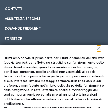
CONTATTI
Car sharing
ASSISTENZA SPECIALE
Con il Car Sharing è ancora più facile spostarsi
DOMANDE FREQUENTI
Hotel in aeroporto
dall’aeroporto al centro di Roma e viceversa.
Cucina Internazionale
FORNITORI
Scegli l'alloggio più adatto e approfitta della vicinanza
all'aeroporto.
Seguici sui social
Utilizziamo cookie di prima parte per il funzionamento del sito web
(cookie tecnici), per effettuare statistiche sul funzionamento dello
stesso (cookie analitici, quando assimilabili ai cookie tecnici), e,
Treno
con il suo consenso, cookie analitici non assimilabili ai cookie
tecnici, cookie di prima e terza parte per comprendere i contenuti
Raggiungi velocemente l'aeroporto di Fiumicino da Roma
Fast Food
di suo interesse; inviarle messaggi commerciali in linea con le sue
TRAVEL JOURNAL
tramite i servizi ferroviari Trenitalia.
preferenze manifestate nell'ambito dell'utilizzo delle funzionalità e
della navigazione in rete; effettuare analisi e monitoraggio dei
ITA
suoi comportamenti; personalizzare gli annunci e le inserzioni
pubblicitari anche attraverso interazioni social network (cookie di
profilazione).