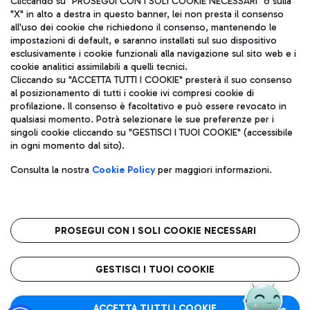
Cliccando su "PROSEGUI CON I SOLI COOKIE NECESSARI" o sulla
"X" in alto a destra in questo banner, lei non presta il consenso
all'uso dei cookie che richiedono il consenso, mantenendo le
impostazioni di default, e saranno installati sul suo dispositivo
Pizza
Autobus
esclusivamente i cookie funzionali alla navigazione sul sito web e i
Aeroporti di Roma S.p.A. - Società soggetta a direzione e
cookie analitici assimilabili a quelli tecnici.
Scopri le linee di autobus per raggiungere l'aeroporto
coordinamento di Mundys S.p.A.
Cliccando su "ACCETTA TUTTI I COOKIE" presterà il suo consenso
Leonardo Da Vinci.
al posizionamento di tutti i cookie ivi compresi cookie di
Codice fiscale e Registro delle Imprese di Roma 13032990155 P.
profilazione. Il consenso è facoltativo e può essere revocato in
IVA 06572251004
qualsiasi momento. Potrà selezionare le sue preferenze per i
Capitale sociale 62.224.743,00 int. vers.
singoli cookie cliccando su "GESTISCI I TUOI COOKIE" (accessibile
Sede legale: Via Pier Paolo Racchetti 1 - 00054 Fiumicino (RM)
Ristoranti
in ogni momento dal sito).
telefono +39 06 65951
Scopri la nostra offerta per una pausa gustosa in aeroporto
Privacy policy
Note legali
Gelateria
Consulta la nostra
Cookie Policy
per maggiori informazioni.
Mappa sito
Accessibilità
Taxi
Roma FCO
Mappa Aeroporto Fiumicino
L'aeroporto stellato
PROSEGUI CON I SOLI COOKIE NECESSARI
Raggiungi l’aeroporto senza pensieri con il servizio di taxi a
tariffe fisse.
QUALITÀ
SOSTENIBILITÀ
INNOVAZIONE
GESTISCI I TUOI COOKIE
Wine Bar & Sparkling
ACCETTA TUTTI I COOKIE