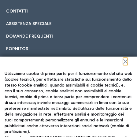
CONTATTI
Car sharing
ASSISTENZA SPECIALE
Con il Car Sharing è ancora più facile spostarsi
DOMANDE FREQUENTI
Hotel in aeroporto
dall’aeroporto al centro di Roma e viceversa.
Cucina Internazionale
FORNITORI
Scegli l'alloggio più adatto e approfitta della vicinanza
all'aeroporto.
Seguici sui social
Utilizziamo cookie di prima parte per il funzionamento del sito web
(cookie tecnici), per effettuare statistiche sul funzionamento dello
stesso (cookie analitici, quando assimilabili ai cookie tecnici), e,
Treno
con il suo consenso, cookie analitici non assimilabili ai cookie
tecnici, cookie di prima e terza parte per comprendere i contenuti
Raggiungi velocemente l'aeroporto di Fiumicino da Roma
Fast Food
di suo interesse; inviarle messaggi commerciali in linea con le sue
TRAVEL JOURNAL
tramite i servizi ferroviari Trenitalia.
preferenze manifestate nell'ambito dell'utilizzo delle funzionalità e
della navigazione in rete; effettuare analisi e monitoraggio dei
ITA
suoi comportamenti; personalizzare gli annunci e le inserzioni
pubblicitari anche attraverso interazioni social network (cookie di
profilazione).