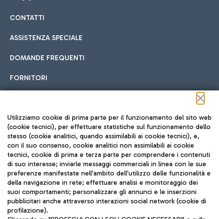
CONTATTI
Car sharing
ASSISTENZA SPECIALE
Con il Car Sharing è ancora più facile spostarsi
DOMANDE FREQUENTI
Hotel in aeroporto
dall’aeroporto al centro di Roma e viceversa.
Cucina Internazionale
FORNITORI
Scegli l'alloggio più adatto e approfitta della vicinanza
all'aeroporto.
Seguici sui social
Utilizziamo cookie di prima parte per il funzionamento del sito web
(cookie tecnici), per effettuare statistiche sul funzionamento dello
stesso (cookie analitici, quando assimilabili ai cookie tecnici), e,
Treno
con il suo consenso, cookie analitici non assimilabili ai cookie
tecnici, cookie di prima e terza parte per comprendere i contenuti
Raggiungi velocemente l'aeroporto di Fiumicino da Roma
Fast Food
di suo interesse; inviarle messaggi commerciali in linea con le sue
TRAVEL JOURNAL
tramite i servizi ferroviari Trenitalia.
preferenze manifestate nell'ambito dell'utilizzo delle funzionalità e
della navigazione in rete; effettuare analisi e monitoraggio dei
ITA
suoi comportamenti; personalizzare gli annunci e le inserzioni
pubblicitari anche attraverso interazioni social network (cookie di
profilazione).