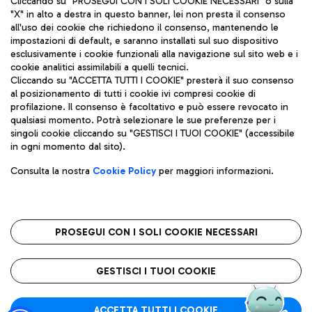
Cliccando su "PROSEGUI CON I SOLI COOKIE NECESSARI" o sulla
"X" in alto a destra in questo banner, lei non presta il consenso
all'uso dei cookie che richiedono il consenso, mantenendo le
impostazioni di default, e saranno installati sul suo dispositivo
Pizza
Autobus
esclusivamente i cookie funzionali alla navigazione sul sito web e i
Aeroporti di Roma S.p.A. - Società soggetta a direzione e
cookie analitici assimilabili a quelli tecnici.
Scopri le linee di autobus per raggiungere l'aeroporto
coordinamento di Mundys S.p.A.
Cliccando su "ACCETTA TUTTI I COOKIE" presterà il suo consenso
Leonardo Da Vinci.
al posizionamento di tutti i cookie ivi compresi cookie di
Codice fiscale e Registro delle Imprese di Roma 13032990155 P.
profilazione. Il consenso è facoltativo e può essere revocato in
IVA 06572251004
qualsiasi momento. Potrà selezionare le sue preferenze per i
Capitale sociale 62.224.743,00 int. vers.
singoli cookie cliccando su "GESTISCI I TUOI COOKIE" (accessibile
Sede legale: Via Pier Paolo Racchetti 1 - 00054 Fiumicino (RM)
Ristoranti
in ogni momento dal sito).
telefono +39 06 65951
Scopri la nostra offerta per una pausa gustosa in aeroporto
Privacy policy
Note legali
Gelateria
Consulta la nostra
Cookie Policy
per maggiori informazioni.
Mappa sito
Accessibilità
Taxi
Roma FCO
Mappa Aeroporto Fiumicino
L'aeroporto stellato
PROSEGUI CON I SOLI COOKIE NECESSARI
Raggiungi l’aeroporto senza pensieri con il servizio di taxi a
tariffe fisse.
QUALITÀ
SOSTENIBILITÀ
INNOVAZIONE
GESTISCI I TUOI COOKIE
Wine Bar & Sparkling
ACCETTA TUTTI I COOKIE