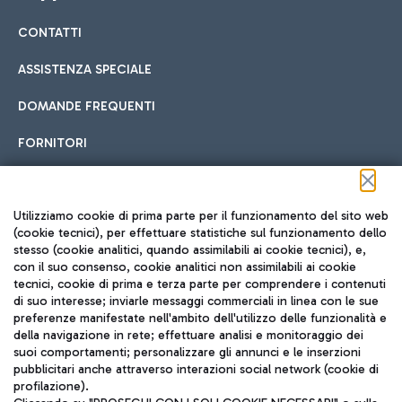
CONTATTI
Car sharing
ASSISTENZA SPECIALE
Con il Car Sharing è ancora più facile spostarsi
DOMANDE FREQUENTI
Hotel in aeroporto
dall’aeroporto al centro di Roma e viceversa.
Cucina Internazionale
FORNITORI
Scegli l'alloggio più adatto e approfitta della vicinanza
all'aeroporto.
Seguici sui social
Utilizziamo cookie di prima parte per il funzionamento del sito web
(cookie tecnici), per effettuare statistiche sul funzionamento dello
stesso (cookie analitici, quando assimilabili ai cookie tecnici), e,
Treno
con il suo consenso, cookie analitici non assimilabili ai cookie
tecnici, cookie di prima e terza parte per comprendere i contenuti
Raggiungi velocemente l'aeroporto di Fiumicino da Roma
Fast Food
di suo interesse; inviarle messaggi commerciali in linea con le sue
TRAVEL JOURNAL
tramite i servizi ferroviari Trenitalia.
preferenze manifestate nell'ambito dell'utilizzo delle funzionalità e
della navigazione in rete; effettuare analisi e monitoraggio dei
ITA
suoi comportamenti; personalizzare gli annunci e le inserzioni
pubblicitari anche attraverso interazioni social network (cookie di
profilazione).