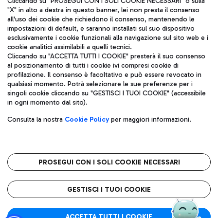
Cliccando su "PROSEGUI CON I SOLI COOKIE NECESSARI" o sulla
"X" in alto a destra in questo banner, lei non presta il consenso
all'uso dei cookie che richiedono il consenso, mantenendo le
impostazioni di default, e saranno installati sul suo dispositivo
Pizza
Autobus
esclusivamente i cookie funzionali alla navigazione sul sito web e i
Aeroporti di Roma S.p.A. - Società soggetta a direzione e
cookie analitici assimilabili a quelli tecnici.
Scopri le linee di autobus per raggiungere l'aeroporto
coordinamento di Mundys S.p.A.
Cliccando su "ACCETTA TUTTI I COOKIE" presterà il suo consenso
Leonardo Da Vinci.
al posizionamento di tutti i cookie ivi compresi cookie di
Codice fiscale e Registro delle Imprese di Roma 13032990155 P.
profilazione. Il consenso è facoltativo e può essere revocato in
IVA 06572251004
qualsiasi momento. Potrà selezionare le sue preferenze per i
Capitale sociale 62.224.743,00 int. vers.
singoli cookie cliccando su "GESTISCI I TUOI COOKIE" (accessibile
Sede legale: Via Pier Paolo Racchetti 1 - 00054 Fiumicino (RM)
Ristoranti
in ogni momento dal sito).
telefono +39 06 65951
Scopri la nostra offerta per una pausa gustosa in aeroporto
Privacy policy
Note legali
Gelateria
Consulta la nostra
Cookie Policy
per maggiori informazioni.
Mappa sito
Accessibilità
Taxi
Roma FCO
Mappa Aeroporto Fiumicino
L'aeroporto stellato
PROSEGUI CON I SOLI COOKIE NECESSARI
Raggiungi l’aeroporto senza pensieri con il servizio di taxi a
tariffe fisse.
QUALITÀ
SOSTENIBILITÀ
INNOVAZIONE
GESTISCI I TUOI COOKIE
Wine Bar & Sparkling
ACCETTA TUTTI I COOKIE