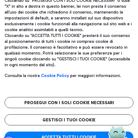
Cliccando su "PROSEGUI CON I SOLI COOKIE NECESSARI" o sulla
"X" in alto a destra in questo banner, lei non presta il consenso
all'uso dei cookie che richiedono il consenso, mantenendo le
impostazioni di default, e saranno installati sul suo dispositivo
Pizza
Autobus
esclusivamente i cookie funzionali alla navigazione sul sito web e i
Aeroporti di Roma S.p.A. - Società soggetta a direzione e
cookie analitici assimilabili a quelli tecnici.
Scopri le linee di autobus per raggiungere l'aeroporto
coordinamento di Mundys S.p.A.
Cliccando su "ACCETTA TUTTI I COOKIE" presterà il suo consenso
Leonardo Da Vinci.
al posizionamento di tutti i cookie ivi compresi cookie di
Codice fiscale e Registro delle Imprese di Roma 13032990155 P.
profilazione. Il consenso è facoltativo e può essere revocato in
IVA 06572251004
qualsiasi momento. Potrà selezionare le sue preferenze per i
Capitale sociale 62.224.743,00 int. vers.
singoli cookie cliccando su "GESTISCI I TUOI COOKIE" (accessibile
Sede legale: Via Pier Paolo Racchetti 1 - 00054 Fiumicino (RM)
Ristoranti
in ogni momento dal sito).
telefono +39 06 65951
Scopri la nostra offerta per una pausa gustosa in aeroporto
Privacy policy
Note legali
Gelateria
Consulta la nostra
Cookie Policy
per maggiori informazioni.
Mappa sito
Accessibilità
Taxi
Roma FCO
Mappa Aeroporto Fiumicino
L'aeroporto stellato
PROSEGUI CON I SOLI COOKIE NECESSARI
Raggiungi l’aeroporto senza pensieri con il servizio di taxi a
tariffe fisse.
QUALITÀ
SOSTENIBILITÀ
INNOVAZIONE
GESTISCI I TUOI COOKIE
Wine Bar & Sparkling
ACCETTA TUTTI I COOKIE