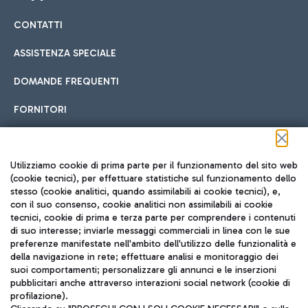
CONTATTI
Car sharing
ASSISTENZA SPECIALE
Con il Car Sharing è ancora più facile spostarsi
DOMANDE FREQUENTI
Hotel in aeroporto
dall’aeroporto al centro di Roma e viceversa.
Cucina Internazionale
FORNITORI
Scegli l'alloggio più adatto e approfitta della vicinanza
all'aeroporto.
Seguici sui social
Utilizziamo cookie di prima parte per il funzionamento del sito web
(cookie tecnici), per effettuare statistiche sul funzionamento dello
stesso (cookie analitici, quando assimilabili ai cookie tecnici), e,
Treno
con il suo consenso, cookie analitici non assimilabili ai cookie
tecnici, cookie di prima e terza parte per comprendere i contenuti
Raggiungi velocemente l'aeroporto di Fiumicino da Roma
Fast Food
di suo interesse; inviarle messaggi commerciali in linea con le sue
TRAVEL JOURNAL
tramite i servizi ferroviari Trenitalia.
preferenze manifestate nell'ambito dell'utilizzo delle funzionalità e
della navigazione in rete; effettuare analisi e monitoraggio dei
ITA
suoi comportamenti; personalizzare gli annunci e le inserzioni
pubblicitari anche attraverso interazioni social network (cookie di
profilazione).