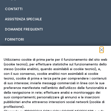
CONTATTI
Car sharing
ASSISTENZA SPECIALE
Con il Car Sharing è ancora più facile spostarsi
DOMANDE FREQUENTI
Hotel in aeroporto
dall’aeroporto al centro di Roma e viceversa.
Cucina Internazionale
FORNITORI
Scegli l'alloggio più adatto e approfitta della vicinanza
all'aeroporto.
Seguici sui social
Utilizziamo cookie di prima parte per il funzionamento del sito web
(cookie tecnici), per effettuare statistiche sul funzionamento dello
stesso (cookie analitici, quando assimilabili ai cookie tecnici), e,
Treno
con il suo consenso, cookie analitici non assimilabili ai cookie
tecnici, cookie di prima e terza parte per comprendere i contenuti
Raggiungi velocemente l'aeroporto di Fiumicino da Roma
Fast Food
di suo interesse; inviarle messaggi commerciali in linea con le sue
TRAVEL JOURNAL
tramite i servizi ferroviari Trenitalia.
preferenze manifestate nell'ambito dell'utilizzo delle funzionalità e
della navigazione in rete; effettuare analisi e monitoraggio dei
ITA
suoi comportamenti; personalizzare gli annunci e le inserzioni
pubblicitari anche attraverso interazioni social network (cookie di
profilazione).