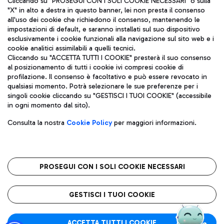
Cliccando su "PROSEGUI CON I SOLI COOKIE NECESSARI" o sulla
"X" in alto a destra in questo banner, lei non presta il consenso
all'uso dei cookie che richiedono il consenso, mantenendo le
impostazioni di default, e saranno installati sul suo dispositivo
Pizza
Autobus
esclusivamente i cookie funzionali alla navigazione sul sito web e i
Aeroporti di Roma S.p.A. - Società soggetta a direzione e
cookie analitici assimilabili a quelli tecnici.
Scopri le linee di autobus per raggiungere l'aeroporto
coordinamento di Mundys S.p.A.
Cliccando su "ACCETTA TUTTI I COOKIE" presterà il suo consenso
Leonardo Da Vinci.
al posizionamento di tutti i cookie ivi compresi cookie di
Codice fiscale e Registro delle Imprese di Roma 13032990155 P.
profilazione. Il consenso è facoltativo e può essere revocato in
IVA 06572251004
qualsiasi momento. Potrà selezionare le sue preferenze per i
Capitale sociale 62.224.743,00 int. vers.
singoli cookie cliccando su "GESTISCI I TUOI COOKIE" (accessibile
Sede legale: Via Pier Paolo Racchetti 1 - 00054 Fiumicino (RM)
Ristoranti
in ogni momento dal sito).
telefono +39 06 65951
Scopri la nostra offerta per una pausa gustosa in aeroporto
Privacy policy
Note legali
Gelateria
Consulta la nostra
Cookie Policy
per maggiori informazioni.
Mappa sito
Accessibilità
Taxi
Roma FCO
Mappa Aeroporto Fiumicino
L'aeroporto stellato
PROSEGUI CON I SOLI COOKIE NECESSARI
Raggiungi l’aeroporto senza pensieri con il servizio di taxi a
tariffe fisse.
QUALITÀ
SOSTENIBILITÀ
INNOVAZIONE
GESTISCI I TUOI COOKIE
Wine Bar & Sparkling
ACCETTA TUTTI I COOKIE