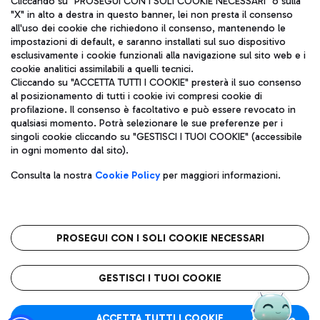
Cliccando su "PROSEGUI CON I SOLI COOKIE NECESSARI" o sulla
"X" in alto a destra in questo banner, lei non presta il consenso
all'uso dei cookie che richiedono il consenso, mantenendo le
impostazioni di default, e saranno installati sul suo dispositivo
Pizza
Autobus
esclusivamente i cookie funzionali alla navigazione sul sito web e i
Aeroporti di Roma S.p.A. - Società soggetta a direzione e
cookie analitici assimilabili a quelli tecnici.
Scopri le linee di autobus per raggiungere l'aeroporto
coordinamento di Mundys S.p.A.
Cliccando su "ACCETTA TUTTI I COOKIE" presterà il suo consenso
Leonardo Da Vinci.
al posizionamento di tutti i cookie ivi compresi cookie di
Codice fiscale e Registro delle Imprese di Roma 13032990155 P.
profilazione. Il consenso è facoltativo e può essere revocato in
IVA 06572251004
qualsiasi momento. Potrà selezionare le sue preferenze per i
Capitale sociale 62.224.743,00 int. vers.
singoli cookie cliccando su "GESTISCI I TUOI COOKIE" (accessibile
Sede legale: Via Pier Paolo Racchetti 1 - 00054 Fiumicino (RM)
Ristoranti
in ogni momento dal sito).
telefono +39 06 65951
Scopri la nostra offerta per una pausa gustosa in aeroporto
Privacy policy
Note legali
Gelateria
Consulta la nostra
Cookie Policy
per maggiori informazioni.
Mappa sito
Accessibilità
Taxi
Roma FCO
Mappa Aeroporto Fiumicino
L'aeroporto stellato
PROSEGUI CON I SOLI COOKIE NECESSARI
Raggiungi l’aeroporto senza pensieri con il servizio di taxi a
tariffe fisse.
QUALITÀ
SOSTENIBILITÀ
INNOVAZIONE
GESTISCI I TUOI COOKIE
Wine Bar & Sparkling
ACCETTA TUTTI I COOKIE