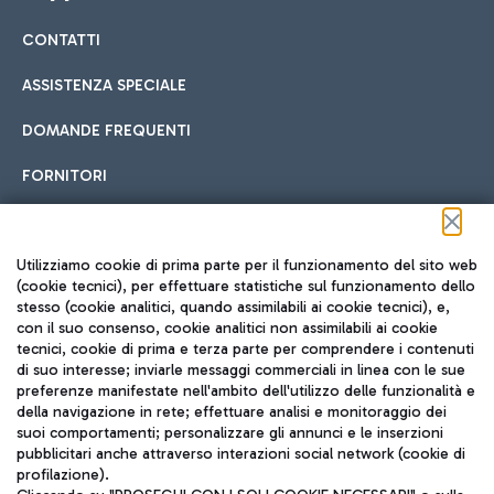
CONTATTI
Car sharing
ASSISTENZA SPECIALE
Con il Car Sharing è ancora più facile spostarsi
DOMANDE FREQUENTI
Hotel in aeroporto
dall’aeroporto al centro di Roma e viceversa.
Cucina Internazionale
FORNITORI
Scegli l'alloggio più adatto e approfitta della vicinanza
all'aeroporto.
Seguici sui social
Utilizziamo cookie di prima parte per il funzionamento del sito web
(cookie tecnici), per effettuare statistiche sul funzionamento dello
stesso (cookie analitici, quando assimilabili ai cookie tecnici), e,
Treno
con il suo consenso, cookie analitici non assimilabili ai cookie
tecnici, cookie di prima e terza parte per comprendere i contenuti
Raggiungi velocemente l'aeroporto di Fiumicino da Roma
Fast Food
di suo interesse; inviarle messaggi commerciali in linea con le sue
TRAVEL JOURNAL
tramite i servizi ferroviari Trenitalia.
preferenze manifestate nell'ambito dell'utilizzo delle funzionalità e
della navigazione in rete; effettuare analisi e monitoraggio dei
ITA
suoi comportamenti; personalizzare gli annunci e le inserzioni
pubblicitari anche attraverso interazioni social network (cookie di
profilazione).