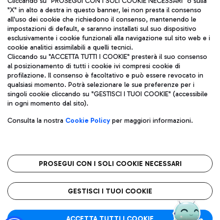
Cliccando su "PROSEGUI CON I SOLI COOKIE NECESSARI" o sulla
"X" in alto a destra in questo banner, lei non presta il consenso
all'uso dei cookie che richiedono il consenso, mantenendo le
impostazioni di default, e saranno installati sul suo dispositivo
Pizza
Autobus
esclusivamente i cookie funzionali alla navigazione sul sito web e i
Aeroporti di Roma S.p.A. - Società soggetta a direzione e
cookie analitici assimilabili a quelli tecnici.
Scopri le linee di autobus per raggiungere l'aeroporto
coordinamento di Mundys S.p.A.
Cliccando su "ACCETTA TUTTI I COOKIE" presterà il suo consenso
Leonardo Da Vinci.
al posizionamento di tutti i cookie ivi compresi cookie di
Codice fiscale e Registro delle Imprese di Roma 13032990155 P.
profilazione. Il consenso è facoltativo e può essere revocato in
IVA 06572251004
qualsiasi momento. Potrà selezionare le sue preferenze per i
Capitale sociale 62.224.743,00 int. vers.
singoli cookie cliccando su "GESTISCI I TUOI COOKIE" (accessibile
Sede legale: Via Pier Paolo Racchetti 1 - 00054 Fiumicino (RM)
Ristoranti
in ogni momento dal sito).
telefono +39 06 65951
Scopri la nostra offerta per una pausa gustosa in aeroporto
Privacy policy
Note legali
Gelateria
Consulta la nostra
Cookie Policy
per maggiori informazioni.
Mappa sito
Accessibilità
Taxi
Roma FCO
Mappa Aeroporto Fiumicino
L'aeroporto stellato
PROSEGUI CON I SOLI COOKIE NECESSARI
Raggiungi l’aeroporto senza pensieri con il servizio di taxi a
tariffe fisse.
QUALITÀ
SOSTENIBILITÀ
INNOVAZIONE
GESTISCI I TUOI COOKIE
Wine Bar & Sparkling
ACCETTA TUTTI I COOKIE