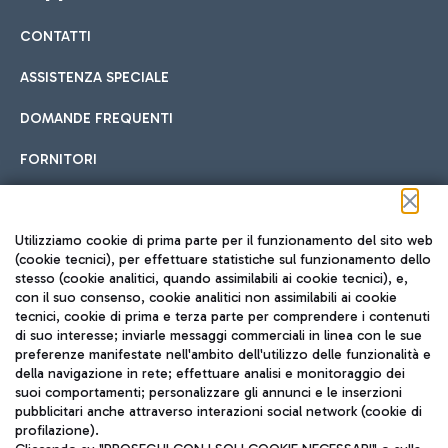
CONTATTI
Car sharing
ASSISTENZA SPECIALE
Con il Car Sharing è ancora più facile spostarsi
DOMANDE FREQUENTI
Hotel in aeroporto
dall’aeroporto al centro di Roma e viceversa.
Cucina Internazionale
FORNITORI
Scegli l'alloggio più adatto e approfitta della vicinanza
all'aeroporto.
Seguici sui social
Utilizziamo cookie di prima parte per il funzionamento del sito web
(cookie tecnici), per effettuare statistiche sul funzionamento dello
stesso (cookie analitici, quando assimilabili ai cookie tecnici), e,
Treno
con il suo consenso, cookie analitici non assimilabili ai cookie
tecnici, cookie di prima e terza parte per comprendere i contenuti
Raggiungi velocemente l'aeroporto di Fiumicino da Roma
Fast Food
di suo interesse; inviarle messaggi commerciali in linea con le sue
TRAVEL JOURNAL
tramite i servizi ferroviari Trenitalia.
preferenze manifestate nell'ambito dell'utilizzo delle funzionalità e
della navigazione in rete; effettuare analisi e monitoraggio dei
ITA
suoi comportamenti; personalizzare gli annunci e le inserzioni
pubblicitari anche attraverso interazioni social network (cookie di
profilazione).