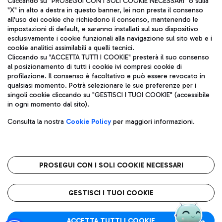
Cliccando su "PROSEGUI CON I SOLI COOKIE NECESSARI" o sulla
"X" in alto a destra in questo banner, lei non presta il consenso
all'uso dei cookie che richiedono il consenso, mantenendo le
impostazioni di default, e saranno installati sul suo dispositivo
Pizza
Autobus
esclusivamente i cookie funzionali alla navigazione sul sito web e i
Aeroporti di Roma S.p.A. - Società soggetta a direzione e
cookie analitici assimilabili a quelli tecnici.
Scopri le linee di autobus per raggiungere l'aeroporto
coordinamento di Mundys S.p.A.
Cliccando su "ACCETTA TUTTI I COOKIE" presterà il suo consenso
Leonardo Da Vinci.
al posizionamento di tutti i cookie ivi compresi cookie di
Codice fiscale e Registro delle Imprese di Roma 13032990155 P.
profilazione. Il consenso è facoltativo e può essere revocato in
IVA 06572251004
qualsiasi momento. Potrà selezionare le sue preferenze per i
Capitale sociale 62.224.743,00 int. vers.
singoli cookie cliccando su "GESTISCI I TUOI COOKIE" (accessibile
Sede legale: Via Pier Paolo Racchetti 1 - 00054 Fiumicino (RM)
Ristoranti
in ogni momento dal sito).
telefono +39 06 65951
Scopri la nostra offerta per una pausa gustosa in aeroporto
Privacy policy
Note legali
Gelateria
Consulta la nostra
Cookie Policy
per maggiori informazioni.
Mappa sito
Accessibilità
Taxi
Roma FCO
Mappa Aeroporto Fiumicino
L'aeroporto stellato
PROSEGUI CON I SOLI COOKIE NECESSARI
Raggiungi l’aeroporto senza pensieri con il servizio di taxi a
tariffe fisse.
QUALITÀ
SOSTENIBILITÀ
INNOVAZIONE
GESTISCI I TUOI COOKIE
Wine Bar & Sparkling
ACCETTA TUTTI I COOKIE