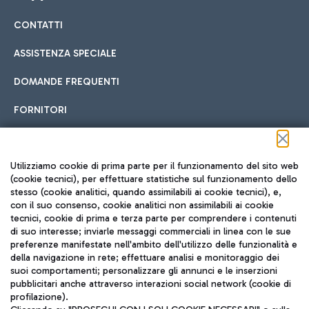
CONTATTI
Car sharing
ASSISTENZA SPECIALE
Con il Car Sharing è ancora più facile spostarsi
DOMANDE FREQUENTI
Hotel in aeroporto
dall’aeroporto al centro di Roma e viceversa.
Cucina Internazionale
FORNITORI
Scegli l'alloggio più adatto e approfitta della vicinanza
all'aeroporto.
Seguici sui social
Utilizziamo cookie di prima parte per il funzionamento del sito web
(cookie tecnici), per effettuare statistiche sul funzionamento dello
stesso (cookie analitici, quando assimilabili ai cookie tecnici), e,
Treno
con il suo consenso, cookie analitici non assimilabili ai cookie
tecnici, cookie di prima e terza parte per comprendere i contenuti
Raggiungi velocemente l'aeroporto di Fiumicino da Roma
Fast Food
di suo interesse; inviarle messaggi commerciali in linea con le sue
TRAVEL JOURNAL
tramite i servizi ferroviari Trenitalia.
preferenze manifestate nell'ambito dell'utilizzo delle funzionalità e
della navigazione in rete; effettuare analisi e monitoraggio dei
ITA
suoi comportamenti; personalizzare gli annunci e le inserzioni
pubblicitari anche attraverso interazioni social network (cookie di
profilazione).