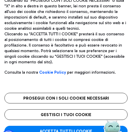
Cliccando su "PROSEGUI CON I SOLI COOKIE NECESSARI" o sulla
"X" in alto a destra in questo banner, lei non presta il consenso
all'uso dei cookie che richiedono il consenso, mantenendo le
impostazioni di default, e saranno installati sul suo dispositivo
Pizza
Autobus
esclusivamente i cookie funzionali alla navigazione sul sito web e i
Aeroporti di Roma S.p.A. - Società soggetta a direzione e
cookie analitici assimilabili a quelli tecnici.
Scopri le linee di autobus per raggiungere l'aeroporto
coordinamento di Mundys S.p.A.
Cliccando su "ACCETTA TUTTI I COOKIE" presterà il suo consenso
Leonardo Da Vinci.
al posizionamento di tutti i cookie ivi compresi cookie di
Codice fiscale e Registro delle Imprese di Roma 13032990155 P.
profilazione. Il consenso è facoltativo e può essere revocato in
IVA 06572251004
qualsiasi momento. Potrà selezionare le sue preferenze per i
Capitale sociale 62.224.743,00 int. vers.
singoli cookie cliccando su "GESTISCI I TUOI COOKIE" (accessibile
Sede legale: Via Pier Paolo Racchetti 1 - 00054 Fiumicino (RM)
Ristoranti
in ogni momento dal sito).
telefono +39 06 65951
Scopri la nostra offerta per una pausa gustosa in aeroporto
Privacy policy
Note legali
Gelateria
Consulta la nostra
Cookie Policy
per maggiori informazioni.
Mappa sito
Accessibilità
Taxi
Roma FCO
Mappa Aeroporto Fiumicino
L'aeroporto stellato
PROSEGUI CON I SOLI COOKIE NECESSARI
Raggiungi l’aeroporto senza pensieri con il servizio di taxi a
tariffe fisse.
QUALITÀ
SOSTENIBILITÀ
INNOVAZIONE
GESTISCI I TUOI COOKIE
Wine Bar & Sparkling
ACCETTA TUTTI I COOKIE