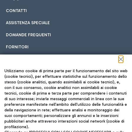
CONTATTI
Car sharing
ASSISTENZA SPECIALE
Con il Car Sharing è ancora più facile spostarsi
DOMANDE FREQUENTI
Hotel in aeroporto
dall’aeroporto al centro di Roma e viceversa.
Cucina Internazionale
FORNITORI
Scegli l'alloggio più adatto e approfitta della vicinanza
all'aeroporto.
Seguici sui social
Utilizziamo cookie di prima parte per il funzionamento del sito web
(cookie tecnici), per effettuare statistiche sul funzionamento dello
stesso (cookie analitici, quando assimilabili ai cookie tecnici), e,
Treno
con il suo consenso, cookie analitici non assimilabili ai cookie
tecnici, cookie di prima e terza parte per comprendere i contenuti
Raggiungi velocemente l'aeroporto di Fiumicino da Roma
Fast Food
di suo interesse; inviarle messaggi commerciali in linea con le sue
TRAVEL JOURNAL
tramite i servizi ferroviari Trenitalia.
preferenze manifestate nell'ambito dell'utilizzo delle funzionalità e
della navigazione in rete; effettuare analisi e monitoraggio dei
ITA
suoi comportamenti; personalizzare gli annunci e le inserzioni
pubblicitari anche attraverso interazioni social network (cookie di
profilazione).