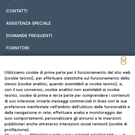
CONTATTI
Car sharing
ASSISTENZA SPECIALE
Con il Car Sharing è ancora più facile spostarsi
DOMANDE FREQUENTI
Hotel in aeroporto
dall’aeroporto al centro di Roma e viceversa.
Cucina Internazionale
FORNITORI
Scegli l'alloggio più adatto e approfitta della vicinanza
all'aeroporto.
Seguici sui social
Utilizziamo cookie di prima parte per il funzionamento del sito web
(cookie tecnici), per effettuare statistiche sul funzionamento dello
stesso (cookie analitici, quando assimilabili ai cookie tecnici), e,
Treno
con il suo consenso, cookie analitici non assimilabili ai cookie
tecnici, cookie di prima e terza parte per comprendere i contenuti
Raggiungi velocemente l'aeroporto di Fiumicino da Roma
Fast Food
di suo interesse; inviarle messaggi commerciali in linea con le sue
TRAVEL JOURNAL
tramite i servizi ferroviari Trenitalia.
preferenze manifestate nell'ambito dell'utilizzo delle funzionalità e
della navigazione in rete; effettuare analisi e monitoraggio dei
ITA
suoi comportamenti; personalizzare gli annunci e le inserzioni
pubblicitari anche attraverso interazioni social network (cookie di
profilazione).