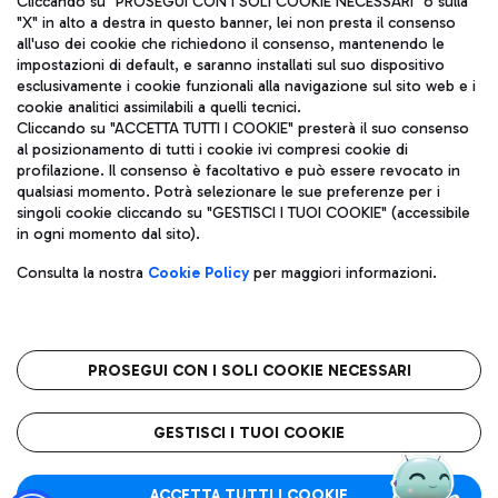
Cliccando su "PROSEGUI CON I SOLI COOKIE NECESSARI" o sulla
"X" in alto a destra in questo banner, lei non presta il consenso
all'uso dei cookie che richiedono il consenso, mantenendo le
impostazioni di default, e saranno installati sul suo dispositivo
Pizza
Autobus
esclusivamente i cookie funzionali alla navigazione sul sito web e i
Aeroporti di Roma S.p.A. - Società soggetta a direzione e
cookie analitici assimilabili a quelli tecnici.
Scopri le linee di autobus per raggiungere l'aeroporto
coordinamento di Mundys S.p.A.
Cliccando su "ACCETTA TUTTI I COOKIE" presterà il suo consenso
Leonardo Da Vinci.
al posizionamento di tutti i cookie ivi compresi cookie di
Codice fiscale e Registro delle Imprese di Roma 13032990155 P.
profilazione. Il consenso è facoltativo e può essere revocato in
IVA 06572251004
qualsiasi momento. Potrà selezionare le sue preferenze per i
Capitale sociale 62.224.743,00 int. vers.
singoli cookie cliccando su "GESTISCI I TUOI COOKIE" (accessibile
Sede legale: Via Pier Paolo Racchetti 1 - 00054 Fiumicino (RM)
Ristoranti
in ogni momento dal sito).
telefono +39 06 65951
Scopri la nostra offerta per una pausa gustosa in aeroporto
Privacy policy
Note legali
Gelateria
Consulta la nostra
Cookie Policy
per maggiori informazioni.
Mappa sito
Accessibilità
Taxi
Roma FCO
Mappa Aeroporto Fiumicino
L'aeroporto stellato
PROSEGUI CON I SOLI COOKIE NECESSARI
Raggiungi l’aeroporto senza pensieri con il servizio di taxi a
tariffe fisse.
QUALITÀ
SOSTENIBILITÀ
INNOVAZIONE
GESTISCI I TUOI COOKIE
Wine Bar & Sparkling
ACCETTA TUTTI I COOKIE