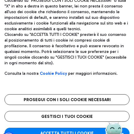
Cliccando su "PROSEGUI CON I SOLI COOKIE NECESSARI" o sulla
"X" in alto a destra in questo banner, lei non presta il consenso
all'uso dei cookie che richiedono il consenso, mantenendo le
impostazioni di default, e saranno installati sul suo dispositivo
Pizza
Autobus
esclusivamente i cookie funzionali alla navigazione sul sito web e i
Aeroporti di Roma S.p.A. - Società soggetta a direzione e
cookie analitici assimilabili a quelli tecnici.
Scopri le linee di autobus per raggiungere l'aeroporto
coordinamento di Mundys S.p.A.
Cliccando su "ACCETTA TUTTI I COOKIE" presterà il suo consenso
Leonardo Da Vinci.
al posizionamento di tutti i cookie ivi compresi cookie di
Codice fiscale e Registro delle Imprese di Roma 13032990155 P.
profilazione. Il consenso è facoltativo e può essere revocato in
IVA 06572251004
qualsiasi momento. Potrà selezionare le sue preferenze per i
Capitale sociale 62.224.743,00 int. vers.
singoli cookie cliccando su "GESTISCI I TUOI COOKIE" (accessibile
Sede legale: Via Pier Paolo Racchetti 1 - 00054 Fiumicino (RM)
Ristoranti
in ogni momento dal sito).
telefono +39 06 65951
Scopri la nostra offerta per una pausa gustosa in aeroporto
Privacy policy
Note legali
Gelateria
Consulta la nostra
Cookie Policy
per maggiori informazioni.
Mappa sito
Accessibilità
Taxi
Roma FCO
Mappa Aeroporto Fiumicino
L'aeroporto stellato
PROSEGUI CON I SOLI COOKIE NECESSARI
Raggiungi l’aeroporto senza pensieri con il servizio di taxi a
tariffe fisse.
QUALITÀ
SOSTENIBILITÀ
INNOVAZIONE
GESTISCI I TUOI COOKIE
Wine Bar & Sparkling
ACCETTA TUTTI I COOKIE