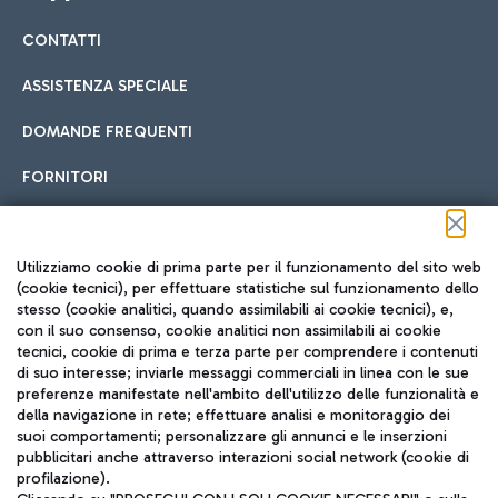
CONTATTI
Car sharing
ASSISTENZA SPECIALE
Con il Car Sharing è ancora più facile spostarsi
DOMANDE FREQUENTI
Hotel in aeroporto
dall’aeroporto al centro di Roma e viceversa.
Cucina Internazionale
FORNITORI
Scegli l'alloggio più adatto e approfitta della vicinanza
all'aeroporto.
Seguici sui social
Utilizziamo cookie di prima parte per il funzionamento del sito web
(cookie tecnici), per effettuare statistiche sul funzionamento dello
stesso (cookie analitici, quando assimilabili ai cookie tecnici), e,
Treno
con il suo consenso, cookie analitici non assimilabili ai cookie
tecnici, cookie di prima e terza parte per comprendere i contenuti
Raggiungi velocemente l'aeroporto di Fiumicino da Roma
Fast Food
di suo interesse; inviarle messaggi commerciali in linea con le sue
TRAVEL JOURNAL
tramite i servizi ferroviari Trenitalia.
preferenze manifestate nell'ambito dell'utilizzo delle funzionalità e
della navigazione in rete; effettuare analisi e monitoraggio dei
ITA
suoi comportamenti; personalizzare gli annunci e le inserzioni
pubblicitari anche attraverso interazioni social network (cookie di
profilazione).