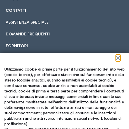
CONTATTI
Car sharing
ASSISTENZA SPECIALE
Con il Car Sharing è ancora più facile spostarsi
DOMANDE FREQUENTI
Hotel in aeroporto
dall’aeroporto al centro di Roma e viceversa.
Cucina Internazionale
FORNITORI
Scegli l'alloggio più adatto e approfitta della vicinanza
all'aeroporto.
Seguici sui social
Utilizziamo cookie di prima parte per il funzionamento del sito web
(cookie tecnici), per effettuare statistiche sul funzionamento dello
stesso (cookie analitici, quando assimilabili ai cookie tecnici), e,
Treno
con il suo consenso, cookie analitici non assimilabili ai cookie
tecnici, cookie di prima e terza parte per comprendere i contenuti
Raggiungi velocemente l'aeroporto di Fiumicino da Roma
Fast Food
di suo interesse; inviarle messaggi commerciali in linea con le sue
TRAVEL JOURNAL
tramite i servizi ferroviari Trenitalia.
preferenze manifestate nell'ambito dell'utilizzo delle funzionalità e
della navigazione in rete; effettuare analisi e monitoraggio dei
ITA
suoi comportamenti; personalizzare gli annunci e le inserzioni
pubblicitari anche attraverso interazioni social network (cookie di
profilazione).