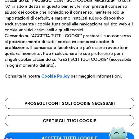
Cliccando su "PROSEGUI CON I SOLI COOKIE NECESSARI" o sulla
"X" in alto a destra in questo banner, lei non presta il consenso
all'uso dei cookie che richiedono il consenso, mantenendo le
impostazioni di default, e saranno installati sul suo dispositivo
Pizza
Autobus
esclusivamente i cookie funzionali alla navigazione sul sito web e i
Aeroporti di Roma S.p.A. - Società soggetta a direzione e
cookie analitici assimilabili a quelli tecnici.
Scopri le linee di autobus per raggiungere l'aeroporto
coordinamento di Mundys S.p.A.
Cliccando su "ACCETTA TUTTI I COOKIE" presterà il suo consenso
Leonardo Da Vinci.
al posizionamento di tutti i cookie ivi compresi cookie di
Codice fiscale e Registro delle Imprese di Roma 13032990155 P.
profilazione. Il consenso è facoltativo e può essere revocato in
IVA 06572251004
qualsiasi momento. Potrà selezionare le sue preferenze per i
Capitale sociale 62.224.743,00 int. vers.
singoli cookie cliccando su "GESTISCI I TUOI COOKIE" (accessibile
Sede legale: Via Pier Paolo Racchetti 1 - 00054 Fiumicino (RM)
Ristoranti
in ogni momento dal sito).
telefono +39 06 65951
Scopri la nostra offerta per una pausa gustosa in aeroporto
Privacy policy
Note legali
Gelateria
Consulta la nostra
Cookie Policy
per maggiori informazioni.
Mappa sito
Accessibilità
Taxi
Roma FCO
Mappa Aeroporto Fiumicino
L'aeroporto stellato
PROSEGUI CON I SOLI COOKIE NECESSARI
Raggiungi l’aeroporto senza pensieri con il servizio di taxi a
tariffe fisse.
QUALITÀ
SOSTENIBILITÀ
INNOVAZIONE
GESTISCI I TUOI COOKIE
Wine Bar & Sparkling
ACCETTA TUTTI I COOKIE