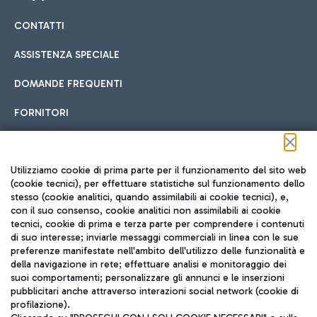
CONTATTI
Car sharing
ASSISTENZA SPECIALE
Con il Car Sharing è ancora più facile spostarsi
DOMANDE FREQUENTI
Hotel in aeroporto
dall’aeroporto al centro di Roma e viceversa.
Cucina Internazionale
FORNITORI
Scegli l'alloggio più adatto e approfitta della vicinanza
all'aeroporto.
Seguici sui social
Utilizziamo cookie di prima parte per il funzionamento del sito web
(cookie tecnici), per effettuare statistiche sul funzionamento dello
stesso (cookie analitici, quando assimilabili ai cookie tecnici), e,
Treno
con il suo consenso, cookie analitici non assimilabili ai cookie
tecnici, cookie di prima e terza parte per comprendere i contenuti
Raggiungi velocemente l'aeroporto di Fiumicino da Roma
Fast Food
di suo interesse; inviarle messaggi commerciali in linea con le sue
TRAVEL JOURNAL
tramite i servizi ferroviari Trenitalia.
preferenze manifestate nell'ambito dell'utilizzo delle funzionalità e
della navigazione in rete; effettuare analisi e monitoraggio dei
ITA
suoi comportamenti; personalizzare gli annunci e le inserzioni
pubblicitari anche attraverso interazioni social network (cookie di
profilazione).