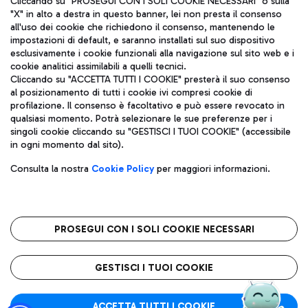
Cliccando su "PROSEGUI CON I SOLI COOKIE NECESSARI" o sulla
"X" in alto a destra in questo banner, lei non presta il consenso
all'uso dei cookie che richiedono il consenso, mantenendo le
impostazioni di default, e saranno installati sul suo dispositivo
Pizza
Autobus
esclusivamente i cookie funzionali alla navigazione sul sito web e i
Aeroporti di Roma S.p.A. - Società soggetta a direzione e
cookie analitici assimilabili a quelli tecnici.
Scopri le linee di autobus per raggiungere l'aeroporto
coordinamento di Mundys S.p.A.
Cliccando su "ACCETTA TUTTI I COOKIE" presterà il suo consenso
Leonardo Da Vinci.
al posizionamento di tutti i cookie ivi compresi cookie di
Codice fiscale e Registro delle Imprese di Roma 13032990155 P.
profilazione. Il consenso è facoltativo e può essere revocato in
IVA 06572251004
qualsiasi momento. Potrà selezionare le sue preferenze per i
Capitale sociale 62.224.743,00 int. vers.
singoli cookie cliccando su "GESTISCI I TUOI COOKIE" (accessibile
Sede legale: Via Pier Paolo Racchetti 1 - 00054 Fiumicino (RM)
Ristoranti
in ogni momento dal sito).
telefono +39 06 65951
Scopri la nostra offerta per una pausa gustosa in aeroporto
Privacy policy
Note legali
Gelateria
Consulta la nostra
Cookie Policy
per maggiori informazioni.
Mappa sito
Accessibilità
Taxi
Roma FCO
Mappa Aeroporto Fiumicino
L'aeroporto stellato
PROSEGUI CON I SOLI COOKIE NECESSARI
Raggiungi l’aeroporto senza pensieri con il servizio di taxi a
tariffe fisse.
QUALITÀ
SOSTENIBILITÀ
INNOVAZIONE
GESTISCI I TUOI COOKIE
Wine Bar & Sparkling
ACCETTA TUTTI I COOKIE