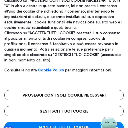
Cliccando su "PROSEGUI CON I SOLI COOKIE NECESSARI" o sulla
"X" in alto a destra in questo banner, lei non presta il consenso
all'uso dei cookie che richiedono il consenso, mantenendo le
impostazioni di default, e saranno installati sul suo dispositivo
Pizza
Autobus
esclusivamente i cookie funzionali alla navigazione sul sito web e i
Aeroporti di Roma S.p.A. - Società soggetta a direzione e
cookie analitici assimilabili a quelli tecnici.
Scopri le linee di autobus per raggiungere l'aeroporto
coordinamento di Mundys S.p.A.
Cliccando su "ACCETTA TUTTI I COOKIE" presterà il suo consenso
Leonardo Da Vinci.
al posizionamento di tutti i cookie ivi compresi cookie di
Codice fiscale e Registro delle Imprese di Roma 13032990155 P.
profilazione. Il consenso è facoltativo e può essere revocato in
IVA 06572251004
qualsiasi momento. Potrà selezionare le sue preferenze per i
Capitale sociale 62.224.743,00 int. vers.
singoli cookie cliccando su "GESTISCI I TUOI COOKIE" (accessibile
Sede legale: Via Pier Paolo Racchetti 1 - 00054 Fiumicino (RM)
Ristoranti
in ogni momento dal sito).
telefono +39 06 65951
Scopri la nostra offerta per una pausa gustosa in aeroporto
Privacy policy
Note legali
Gelateria
Consulta la nostra
Cookie Policy
per maggiori informazioni.
Mappa sito
Accessibilità
Taxi
Roma FCO
Mappa Aeroporto Fiumicino
L'aeroporto stellato
PROSEGUI CON I SOLI COOKIE NECESSARI
Raggiungi l’aeroporto senza pensieri con il servizio di taxi a
tariffe fisse.
QUALITÀ
SOSTENIBILITÀ
INNOVAZIONE
GESTISCI I TUOI COOKIE
Wine Bar & Sparkling
ACCETTA TUTTI I COOKIE