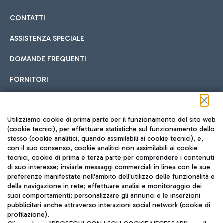
CONTATTI
Car sharing
ASSISTENZA SPECIALE
Con il Car Sharing è ancora più facile spostarsi
DOMANDE FREQUENTI
Hotel in aeroporto
dall’aeroporto al centro di Roma e viceversa.
Cucina Internazionale
FORNITORI
Scegli l'alloggio più adatto e approfitta della vicinanza
all'aeroporto.
Seguici sui social
Utilizziamo cookie di prima parte per il funzionamento del sito web
(cookie tecnici), per effettuare statistiche sul funzionamento dello
stesso (cookie analitici, quando assimilabili ai cookie tecnici), e,
Treno
con il suo consenso, cookie analitici non assimilabili ai cookie
tecnici, cookie di prima e terza parte per comprendere i contenuti
Raggiungi velocemente l'aeroporto di Fiumicino da Roma
Fast Food
di suo interesse; inviarle messaggi commerciali in linea con le sue
TRAVEL JOURNAL
tramite i servizi ferroviari Trenitalia.
preferenze manifestate nell'ambito dell'utilizzo delle funzionalità e
della navigazione in rete; effettuare analisi e monitoraggio dei
ITA
suoi comportamenti; personalizzare gli annunci e le inserzioni
pubblicitari anche attraverso interazioni social network (cookie di
profilazione).