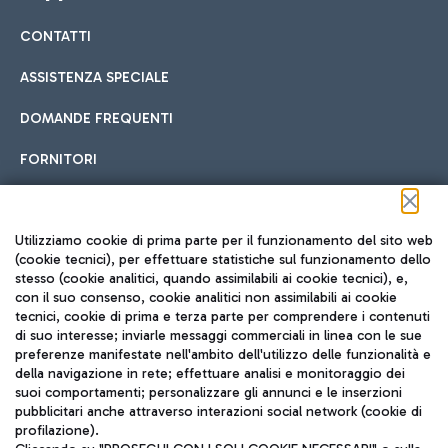
CONTATTI
Car sharing
ASSISTENZA SPECIALE
Con il Car Sharing è ancora più facile spostarsi
DOMANDE FREQUENTI
Hotel in aeroporto
dall’aeroporto al centro di Roma e viceversa.
Cucina Internazionale
FORNITORI
Scegli l'alloggio più adatto e approfitta della vicinanza
all'aeroporto.
Seguici sui social
Utilizziamo cookie di prima parte per il funzionamento del sito web
(cookie tecnici), per effettuare statistiche sul funzionamento dello
stesso (cookie analitici, quando assimilabili ai cookie tecnici), e,
Treno
con il suo consenso, cookie analitici non assimilabili ai cookie
tecnici, cookie di prima e terza parte per comprendere i contenuti
Raggiungi velocemente l'aeroporto di Fiumicino da Roma
Fast Food
di suo interesse; inviarle messaggi commerciali in linea con le sue
TRAVEL JOURNAL
tramite i servizi ferroviari Trenitalia.
preferenze manifestate nell'ambito dell'utilizzo delle funzionalità e
della navigazione in rete; effettuare analisi e monitoraggio dei
ITA
suoi comportamenti; personalizzare gli annunci e le inserzioni
pubblicitari anche attraverso interazioni social network (cookie di
profilazione).