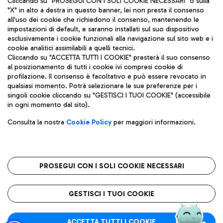
Cliccando su "PROSEGUI CON I SOLI COOKIE NECESSARI" o sulla
"X" in alto a destra in questo banner, lei non presta il consenso
all'uso dei cookie che richiedono il consenso, mantenendo le
impostazioni di default, e saranno installati sul suo dispositivo
Pizza
Autobus
esclusivamente i cookie funzionali alla navigazione sul sito web e i
Aeroporti di Roma S.p.A. - Società soggetta a direzione e
cookie analitici assimilabili a quelli tecnici.
Scopri le linee di autobus per raggiungere l'aeroporto
coordinamento di Mundys S.p.A.
Cliccando su "ACCETTA TUTTI I COOKIE" presterà il suo consenso
Leonardo Da Vinci.
al posizionamento di tutti i cookie ivi compresi cookie di
Codice fiscale e Registro delle Imprese di Roma 13032990155 P.
profilazione. Il consenso è facoltativo e può essere revocato in
IVA 06572251004
qualsiasi momento. Potrà selezionare le sue preferenze per i
Capitale sociale 62.224.743,00 int. vers.
singoli cookie cliccando su "GESTISCI I TUOI COOKIE" (accessibile
Sede legale: Via Pier Paolo Racchetti 1 - 00054 Fiumicino (RM)
Ristoranti
in ogni momento dal sito).
telefono +39 06 65951
Scopri la nostra offerta per una pausa gustosa in aeroporto
Privacy policy
Note legali
Gelateria
Consulta la nostra
Cookie Policy
per maggiori informazioni.
Mappa sito
Accessibilità
Taxi
Roma FCO
Mappa Aeroporto Fiumicino
L'aeroporto stellato
PROSEGUI CON I SOLI COOKIE NECESSARI
Raggiungi l’aeroporto senza pensieri con il servizio di taxi a
tariffe fisse.
QUALITÀ
SOSTENIBILITÀ
INNOVAZIONE
GESTISCI I TUOI COOKIE
Wine Bar & Sparkling
ACCETTA TUTTI I COOKIE