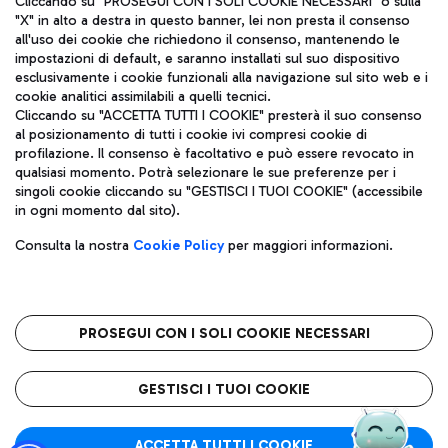
Cliccando su "PROSEGUI CON I SOLI COOKIE NECESSARI" o sulla
"X" in alto a destra in questo banner, lei non presta il consenso
all'uso dei cookie che richiedono il consenso, mantenendo le
impostazioni di default, e saranno installati sul suo dispositivo
Pizza
Autobus
esclusivamente i cookie funzionali alla navigazione sul sito web e i
Aeroporti di Roma S.p.A. - Società soggetta a direzione e
cookie analitici assimilabili a quelli tecnici.
Scopri le linee di autobus per raggiungere l'aeroporto
coordinamento di Mundys S.p.A.
Cliccando su "ACCETTA TUTTI I COOKIE" presterà il suo consenso
Leonardo Da Vinci.
al posizionamento di tutti i cookie ivi compresi cookie di
Codice fiscale e Registro delle Imprese di Roma 13032990155 P.
profilazione. Il consenso è facoltativo e può essere revocato in
IVA 06572251004
qualsiasi momento. Potrà selezionare le sue preferenze per i
Capitale sociale 62.224.743,00 int. vers.
singoli cookie cliccando su "GESTISCI I TUOI COOKIE" (accessibile
Sede legale: Via Pier Paolo Racchetti 1 - 00054 Fiumicino (RM)
Ristoranti
in ogni momento dal sito).
telefono +39 06 65951
Scopri la nostra offerta per una pausa gustosa in aeroporto
Privacy policy
Note legali
Gelateria
Consulta la nostra
Cookie Policy
per maggiori informazioni.
Mappa sito
Accessibilità
Taxi
Roma FCO
Mappa Aeroporto Fiumicino
L'aeroporto stellato
PROSEGUI CON I SOLI COOKIE NECESSARI
Raggiungi l’aeroporto senza pensieri con il servizio di taxi a
tariffe fisse.
QUALITÀ
SOSTENIBILITÀ
INNOVAZIONE
GESTISCI I TUOI COOKIE
Wine Bar & Sparkling
ACCETTA TUTTI I COOKIE