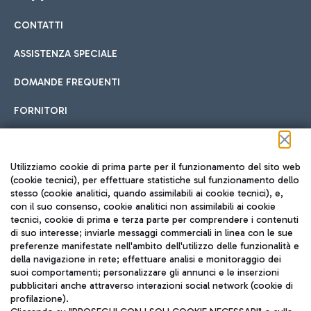
CONTATTI
Car sharing
ASSISTENZA SPECIALE
Con il Car Sharing è ancora più facile spostarsi
DOMANDE FREQUENTI
Hotel in aeroporto
dall’aeroporto al centro di Roma e viceversa.
Cucina Internazionale
FORNITORI
Scegli l'alloggio più adatto e approfitta della vicinanza
all'aeroporto.
Seguici sui social
Utilizziamo cookie di prima parte per il funzionamento del sito web
(cookie tecnici), per effettuare statistiche sul funzionamento dello
stesso (cookie analitici, quando assimilabili ai cookie tecnici), e,
Treno
con il suo consenso, cookie analitici non assimilabili ai cookie
tecnici, cookie di prima e terza parte per comprendere i contenuti
Raggiungi velocemente l'aeroporto di Fiumicino da Roma
Fast Food
di suo interesse; inviarle messaggi commerciali in linea con le sue
TRAVEL JOURNAL
tramite i servizi ferroviari Trenitalia.
preferenze manifestate nell'ambito dell'utilizzo delle funzionalità e
della navigazione in rete; effettuare analisi e monitoraggio dei
ITA
suoi comportamenti; personalizzare gli annunci e le inserzioni
pubblicitari anche attraverso interazioni social network (cookie di
profilazione).