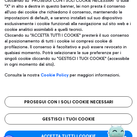
Cliccando su "PROSEGUI CON I SOLI COOKIE NECESSARI" o sulla
"X" in alto a destra in questo banner, lei non presta il consenso
all'uso dei cookie che richiedono il consenso, mantenendo le
impostazioni di default, e saranno installati sul suo dispositivo
Pizza
Autobus
esclusivamente i cookie funzionali alla navigazione sul sito web e i
Aeroporti di Roma S.p.A. - Società soggetta a direzione e
cookie analitici assimilabili a quelli tecnici.
Scopri le linee di autobus per raggiungere l'aeroporto
coordinamento di Mundys S.p.A.
Cliccando su "ACCETTA TUTTI I COOKIE" presterà il suo consenso
Leonardo Da Vinci.
al posizionamento di tutti i cookie ivi compresi cookie di
Codice fiscale e Registro delle Imprese di Roma 13032990155 P.
profilazione. Il consenso è facoltativo e può essere revocato in
IVA 06572251004
qualsiasi momento. Potrà selezionare le sue preferenze per i
Capitale sociale 62.224.743,00 int. vers.
singoli cookie cliccando su "GESTISCI I TUOI COOKIE" (accessibile
Sede legale: Via Pier Paolo Racchetti 1 - 00054 Fiumicino (RM)
Ristoranti
in ogni momento dal sito).
telefono +39 06 65951
Scopri la nostra offerta per una pausa gustosa in aeroporto
Privacy policy
Note legali
Gelateria
Consulta la nostra
Cookie Policy
per maggiori informazioni.
Mappa sito
Accessibilità
Taxi
Roma FCO
Mappa Aeroporto Fiumicino
L'aeroporto stellato
PROSEGUI CON I SOLI COOKIE NECESSARI
Raggiungi l’aeroporto senza pensieri con il servizio di taxi a
tariffe fisse.
QUALITÀ
SOSTENIBILITÀ
INNOVAZIONE
GESTISCI I TUOI COOKIE
Wine Bar & Sparkling
ACCETTA TUTTI I COOKIE