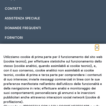
CONTATTI
Car sharing
ASSISTENZA SPECIALE
Con il Car Sharing è ancora più facile spostarsi
DOMANDE FREQUENTI
Hotel in aeroporto
dall’aeroporto al centro di Roma e viceversa.
Cucina Internazionale
FORNITORI
Scegli l'alloggio più adatto e approfitta della vicinanza
all'aeroporto.
Seguici sui social
Utilizziamo cookie di prima parte per il funzionamento del sito web
(cookie tecnici), per effettuare statistiche sul funzionamento dello
stesso (cookie analitici, quando assimilabili ai cookie tecnici), e,
Treno
con il suo consenso, cookie analitici non assimilabili ai cookie
tecnici, cookie di prima e terza parte per comprendere i contenuti
Raggiungi velocemente l'aeroporto di Fiumicino da Roma
Fast Food
di suo interesse; inviarle messaggi commerciali in linea con le sue
TRAVEL JOURNAL
tramite i servizi ferroviari Trenitalia.
preferenze manifestate nell'ambito dell'utilizzo delle funzionalità e
della navigazione in rete; effettuare analisi e monitoraggio dei
ITA
suoi comportamenti; personalizzare gli annunci e le inserzioni
pubblicitari anche attraverso interazioni social network (cookie di
profilazione).