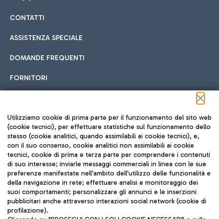
CONTATTI
Car sharing
ASSISTENZA SPECIALE
Con il Car Sharing è ancora più facile spostarsi
DOMANDE FREQUENTI
Hotel in aeroporto
dall’aeroporto al centro di Roma e viceversa.
Cucina Internazionale
FORNITORI
Scegli l'alloggio più adatto e approfitta della vicinanza
all'aeroporto.
Seguici sui social
Utilizziamo cookie di prima parte per il funzionamento del sito web
(cookie tecnici), per effettuare statistiche sul funzionamento dello
stesso (cookie analitici, quando assimilabili ai cookie tecnici), e,
Treno
con il suo consenso, cookie analitici non assimilabili ai cookie
tecnici, cookie di prima e terza parte per comprendere i contenuti
Raggiungi velocemente l'aeroporto di Fiumicino da Roma
Fast Food
di suo interesse; inviarle messaggi commerciali in linea con le sue
TRAVEL JOURNAL
tramite i servizi ferroviari Trenitalia.
preferenze manifestate nell'ambito dell'utilizzo delle funzionalità e
della navigazione in rete; effettuare analisi e monitoraggio dei
ITA
suoi comportamenti; personalizzare gli annunci e le inserzioni
pubblicitari anche attraverso interazioni social network (cookie di
profilazione).