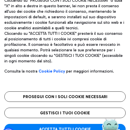
Cliccando su "PROSEGUI CON I SOLI COOKIE NECESSARI" o sulla
"X" in alto a destra in questo banner, lei non presta il consenso
all'uso dei cookie che richiedono il consenso, mantenendo le
impostazioni di default, e saranno installati sul suo dispositivo
Pizza
Autobus
esclusivamente i cookie funzionali alla navigazione sul sito web e i
Aeroporti di Roma S.p.A. - Società soggetta a direzione e
cookie analitici assimilabili a quelli tecnici.
Scopri le linee di autobus per raggiungere l'aeroporto
coordinamento di Mundys S.p.A.
Cliccando su "ACCETTA TUTTI I COOKIE" presterà il suo consenso
Leonardo Da Vinci.
al posizionamento di tutti i cookie ivi compresi cookie di
Codice fiscale e Registro delle Imprese di Roma 13032990155 P.
profilazione. Il consenso è facoltativo e può essere revocato in
IVA 06572251004
qualsiasi momento. Potrà selezionare le sue preferenze per i
Capitale sociale 62.224.743,00 int. vers.
singoli cookie cliccando su "GESTISCI I TUOI COOKIE" (accessibile
Sede legale: Via Pier Paolo Racchetti 1 - 00054 Fiumicino (RM)
Ristoranti
in ogni momento dal sito).
telefono +39 06 65951
Scopri la nostra offerta per una pausa gustosa in aeroporto
Privacy policy
Note legali
Gelateria
Consulta la nostra
Cookie Policy
per maggiori informazioni.
Mappa sito
Accessibilità
Taxi
Roma FCO
Mappa Aeroporto Fiumicino
L'aeroporto stellato
PROSEGUI CON I SOLI COOKIE NECESSARI
Raggiungi l’aeroporto senza pensieri con il servizio di taxi a
tariffe fisse.
QUALITÀ
SOSTENIBILITÀ
INNOVAZIONE
GESTISCI I TUOI COOKIE
Wine Bar & Sparkling
ACCETTA TUTTI I COOKIE