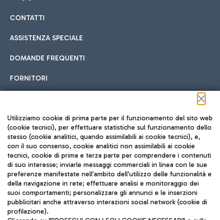
CONTATTI
Car sharing
ASSISTENZA SPECIALE
Con il Car Sharing è ancora più facile spostarsi
DOMANDE FREQUENTI
Hotel in aeroporto
dall’aeroporto al centro di Roma e viceversa.
Cucina Internazionale
FORNITORI
Scegli l'alloggio più adatto e approfitta della vicinanza
all'aeroporto.
Seguici sui social
Utilizziamo cookie di prima parte per il funzionamento del sito web
(cookie tecnici), per effettuare statistiche sul funzionamento dello
stesso (cookie analitici, quando assimilabili ai cookie tecnici), e,
Treno
con il suo consenso, cookie analitici non assimilabili ai cookie
tecnici, cookie di prima e terza parte per comprendere i contenuti
Raggiungi velocemente l'aeroporto di Fiumicino da Roma
Fast Food
di suo interesse; inviarle messaggi commerciali in linea con le sue
TRAVEL JOURNAL
tramite i servizi ferroviari Trenitalia.
preferenze manifestate nell'ambito dell'utilizzo delle funzionalità e
della navigazione in rete; effettuare analisi e monitoraggio dei
ITA
suoi comportamenti; personalizzare gli annunci e le inserzioni
pubblicitari anche attraverso interazioni social network (cookie di
profilazione).