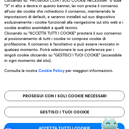
Cliccando su "PROSEGUI CON I SOLI COOKIE NECESSARI" o sulla
"X" in alto a destra in questo banner, lei non presta il consenso
all'uso dei cookie che richiedono il consenso, mantenendo le
impostazioni di default, e saranno installati sul suo dispositivo
Pizza
Autobus
esclusivamente i cookie funzionali alla navigazione sul sito web e i
Aeroporti di Roma S.p.A. - Società soggetta a direzione e
cookie analitici assimilabili a quelli tecnici.
Scopri le linee di autobus per raggiungere l'aeroporto
coordinamento di Mundys S.p.A.
Cliccando su "ACCETTA TUTTI I COOKIE" presterà il suo consenso
Leonardo Da Vinci.
al posizionamento di tutti i cookie ivi compresi cookie di
Codice fiscale e Registro delle Imprese di Roma 13032990155 P.
profilazione. Il consenso è facoltativo e può essere revocato in
IVA 06572251004
qualsiasi momento. Potrà selezionare le sue preferenze per i
Capitale sociale 62.224.743,00 int. vers.
singoli cookie cliccando su "GESTISCI I TUOI COOKIE" (accessibile
Sede legale: Via Pier Paolo Racchetti 1 - 00054 Fiumicino (RM)
Ristoranti
in ogni momento dal sito).
telefono +39 06 65951
Scopri la nostra offerta per una pausa gustosa in aeroporto
Privacy policy
Note legali
Gelateria
Consulta la nostra
Cookie Policy
per maggiori informazioni.
Mappa sito
Accessibilità
Taxi
Roma FCO
Mappa Aeroporto Fiumicino
L'aeroporto stellato
PROSEGUI CON I SOLI COOKIE NECESSARI
Raggiungi l’aeroporto senza pensieri con il servizio di taxi a
tariffe fisse.
QUALITÀ
SOSTENIBILITÀ
INNOVAZIONE
GESTISCI I TUOI COOKIE
Wine Bar & Sparkling
ACCETTA TUTTI I COOKIE