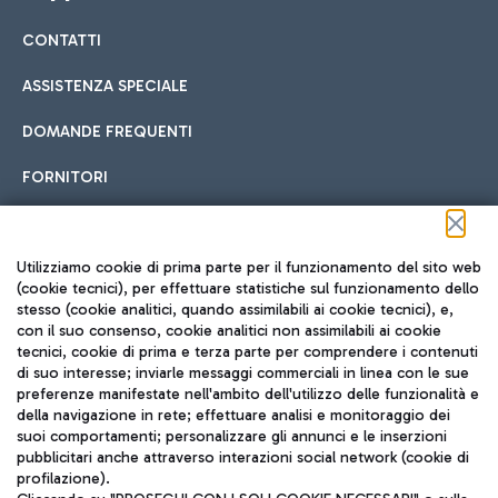
CONTATTI
Car sharing
ASSISTENZA SPECIALE
Con il Car Sharing è ancora più facile spostarsi
DOMANDE FREQUENTI
Hotel in aeroporto
dall’aeroporto al centro di Roma e viceversa.
Cucina Internazionale
FORNITORI
Scegli l'alloggio più adatto e approfitta della vicinanza
all'aeroporto.
Seguici sui social
Utilizziamo cookie di prima parte per il funzionamento del sito web
(cookie tecnici), per effettuare statistiche sul funzionamento dello
stesso (cookie analitici, quando assimilabili ai cookie tecnici), e,
Treno
con il suo consenso, cookie analitici non assimilabili ai cookie
tecnici, cookie di prima e terza parte per comprendere i contenuti
Raggiungi velocemente l'aeroporto di Fiumicino da Roma
Fast Food
di suo interesse; inviarle messaggi commerciali in linea con le sue
TRAVEL JOURNAL
tramite i servizi ferroviari Trenitalia.
preferenze manifestate nell'ambito dell'utilizzo delle funzionalità e
della navigazione in rete; effettuare analisi e monitoraggio dei
ITA
suoi comportamenti; personalizzare gli annunci e le inserzioni
pubblicitari anche attraverso interazioni social network (cookie di
profilazione).