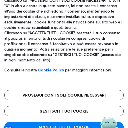
Cliccando su "PROSEGUI CON I SOLI COOKIE NECESSARI" o sulla
"X" in alto a destra in questo banner, lei non presta il consenso
all'uso dei cookie che richiedono il consenso, mantenendo le
impostazioni di default, e saranno installati sul suo dispositivo
Pizza
Autobus
esclusivamente i cookie funzionali alla navigazione sul sito web e i
Aeroporti di Roma S.p.A. - Società soggetta a direzione e
cookie analitici assimilabili a quelli tecnici.
Scopri le linee di autobus per raggiungere l'aeroporto
coordinamento di Mundys S.p.A.
Cliccando su "ACCETTA TUTTI I COOKIE" presterà il suo consenso
Leonardo Da Vinci.
al posizionamento di tutti i cookie ivi compresi cookie di
Codice fiscale e Registro delle Imprese di Roma 13032990155 P.
profilazione. Il consenso è facoltativo e può essere revocato in
IVA 06572251004
qualsiasi momento. Potrà selezionare le sue preferenze per i
Capitale sociale 62.224.743,00 int. vers.
singoli cookie cliccando su "GESTISCI I TUOI COOKIE" (accessibile
Sede legale: Via Pier Paolo Racchetti 1 - 00054 Fiumicino (RM)
Ristoranti
in ogni momento dal sito).
telefono +39 06 65951
Scopri la nostra offerta per una pausa gustosa in aeroporto
Privacy policy
Note legali
Gelateria
Consulta la nostra
Cookie Policy
per maggiori informazioni.
Mappa sito
Accessibilità
Taxi
Roma FCO
Mappa Aeroporto Fiumicino
L'aeroporto stellato
PROSEGUI CON I SOLI COOKIE NECESSARI
Raggiungi l’aeroporto senza pensieri con il servizio di taxi a
tariffe fisse.
QUALITÀ
SOSTENIBILITÀ
INNOVAZIONE
GESTISCI I TUOI COOKIE
Wine Bar & Sparkling
ACCETTA TUTTI I COOKIE