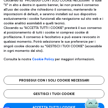
Cliccando su "PROSEGUI CON I SOLI COOKIE NECESSARI" o sulla
"X" in alto a destra in questo banner, lei non presta il consenso
all'uso dei cookie che richiedono il consenso, mantenendo le
impostazioni di default, e saranno installati sul suo dispositivo
Pizza
Autobus
esclusivamente i cookie funzionali alla navigazione sul sito web e i
Aeroporti di Roma S.p.A. - Società soggetta a direzione e
cookie analitici assimilabili a quelli tecnici.
Scopri le linee di autobus per raggiungere l'aeroporto
coordinamento di Mundys S.p.A.
Cliccando su "ACCETTA TUTTI I COOKIE" presterà il suo consenso
Leonardo Da Vinci.
al posizionamento di tutti i cookie ivi compresi cookie di
Codice fiscale e Registro delle Imprese di Roma 13032990155 P.
profilazione. Il consenso è facoltativo e può essere revocato in
IVA 06572251004
qualsiasi momento. Potrà selezionare le sue preferenze per i
Capitale sociale 62.224.743,00 int. vers.
singoli cookie cliccando su "GESTISCI I TUOI COOKIE" (accessibile
Sede legale: Via Pier Paolo Racchetti 1 - 00054 Fiumicino (RM)
Ristoranti
in ogni momento dal sito).
telefono +39 06 65951
Scopri la nostra offerta per una pausa gustosa in aeroporto
Privacy policy
Note legali
Gelateria
Consulta la nostra
Cookie Policy
per maggiori informazioni.
Mappa sito
Accessibilità
Taxi
Roma FCO
Mappa Aeroporto Fiumicino
L'aeroporto stellato
PROSEGUI CON I SOLI COOKIE NECESSARI
Raggiungi l’aeroporto senza pensieri con il servizio di taxi a
tariffe fisse.
QUALITÀ
SOSTENIBILITÀ
INNOVAZIONE
GESTISCI I TUOI COOKIE
Wine Bar & Sparkling
ACCETTA TUTTI I COOKIE