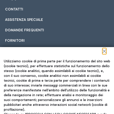
CONTATTI
Car sharing
ASSISTENZA SPECIALE
Con il Car Sharing è ancora più facile spostarsi
DOMANDE FREQUENTI
Hotel in aeroporto
dall’aeroporto al centro di Roma e viceversa.
Cucina Internazionale
FORNITORI
Scegli l'alloggio più adatto e approfitta della vicinanza
all'aeroporto.
Seguici sui social
Utilizziamo cookie di prima parte per il funzionamento del sito web
(cookie tecnici), per effettuare statistiche sul funzionamento dello
stesso (cookie analitici, quando assimilabili ai cookie tecnici), e,
Treno
con il suo consenso, cookie analitici non assimilabili ai cookie
tecnici, cookie di prima e terza parte per comprendere i contenuti
Raggiungi velocemente l'aeroporto di Fiumicino da Roma
Fast Food
di suo interesse; inviarle messaggi commerciali in linea con le sue
TRAVEL JOURNAL
tramite i servizi ferroviari Trenitalia.
preferenze manifestate nell'ambito dell'utilizzo delle funzionalità e
della navigazione in rete; effettuare analisi e monitoraggio dei
ITA
suoi comportamenti; personalizzare gli annunci e le inserzioni
pubblicitari anche attraverso interazioni social network (cookie di
profilazione).