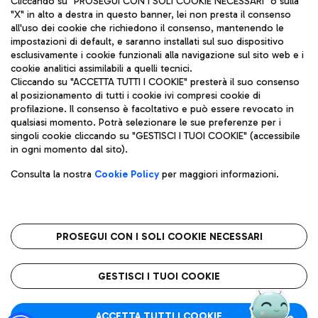
Cliccando su "PROSEGUI CON I SOLI COOKIE NECESSARI" o sulla
"X" in alto a destra in questo banner, lei non presta il consenso
all'uso dei cookie che richiedono il consenso, mantenendo le
impostazioni di default, e saranno installati sul suo dispositivo
Pizza
Autobus
esclusivamente i cookie funzionali alla navigazione sul sito web e i
Aeroporti di Roma S.p.A. - Società soggetta a direzione e
cookie analitici assimilabili a quelli tecnici.
Scopri le linee di autobus per raggiungere l'aeroporto
coordinamento di Mundys S.p.A.
Cliccando su "ACCETTA TUTTI I COOKIE" presterà il suo consenso
Leonardo Da Vinci.
al posizionamento di tutti i cookie ivi compresi cookie di
Codice fiscale e Registro delle Imprese di Roma 13032990155 P.
profilazione. Il consenso è facoltativo e può essere revocato in
IVA 06572251004
qualsiasi momento. Potrà selezionare le sue preferenze per i
Capitale sociale 62.224.743,00 int. vers.
singoli cookie cliccando su "GESTISCI I TUOI COOKIE" (accessibile
Sede legale: Via Pier Paolo Racchetti 1 - 00054 Fiumicino (RM)
Ristoranti
in ogni momento dal sito).
telefono +39 06 65951
Scopri la nostra offerta per una pausa gustosa in aeroporto
Privacy policy
Note legali
Gelateria
Consulta la nostra
Cookie Policy
per maggiori informazioni.
Mappa sito
Accessibilità
Taxi
Roma FCO
Mappa Aeroporto Fiumicino
L'aeroporto stellato
PROSEGUI CON I SOLI COOKIE NECESSARI
Raggiungi l’aeroporto senza pensieri con il servizio di taxi a
tariffe fisse.
QUALITÀ
SOSTENIBILITÀ
INNOVAZIONE
GESTISCI I TUOI COOKIE
Wine Bar & Sparkling
ACCETTA TUTTI I COOKIE