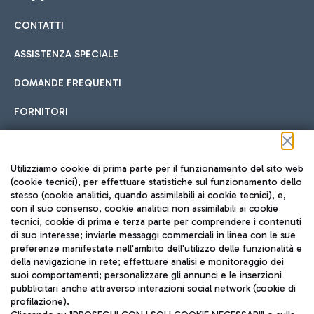
CONTATTI
Car sharing
ASSISTENZA SPECIALE
Con il Car Sharing è ancora più facile spostarsi
DOMANDE FREQUENTI
Hotel in aeroporto
dall’aeroporto al centro di Roma e viceversa.
Cucina Internazionale
FORNITORI
Scegli l'alloggio più adatto e approfitta della vicinanza
all'aeroporto.
Seguici sui social
Utilizziamo cookie di prima parte per il funzionamento del sito web
(cookie tecnici), per effettuare statistiche sul funzionamento dello
stesso (cookie analitici, quando assimilabili ai cookie tecnici), e,
Treno
con il suo consenso, cookie analitici non assimilabili ai cookie
tecnici, cookie di prima e terza parte per comprendere i contenuti
Raggiungi velocemente l'aeroporto di Fiumicino da Roma
Fast Food
di suo interesse; inviarle messaggi commerciali in linea con le sue
TRAVEL JOURNAL
tramite i servizi ferroviari Trenitalia.
preferenze manifestate nell'ambito dell'utilizzo delle funzionalità e
della navigazione in rete; effettuare analisi e monitoraggio dei
ITA
suoi comportamenti; personalizzare gli annunci e le inserzioni
pubblicitari anche attraverso interazioni social network (cookie di
profilazione).