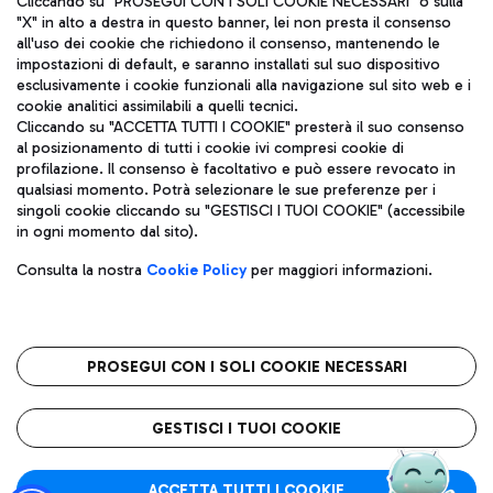
Cliccando su "PROSEGUI CON I SOLI COOKIE NECESSARI" o sulla
"X" in alto a destra in questo banner, lei non presta il consenso
all'uso dei cookie che richiedono il consenso, mantenendo le
impostazioni di default, e saranno installati sul suo dispositivo
Pizza
Autobus
esclusivamente i cookie funzionali alla navigazione sul sito web e i
Aeroporti di Roma S.p.A. - Società soggetta a direzione e
cookie analitici assimilabili a quelli tecnici.
Scopri le linee di autobus per raggiungere l'aeroporto
coordinamento di Mundys S.p.A.
Cliccando su "ACCETTA TUTTI I COOKIE" presterà il suo consenso
Leonardo Da Vinci.
al posizionamento di tutti i cookie ivi compresi cookie di
Codice fiscale e Registro delle Imprese di Roma 13032990155 P.
profilazione. Il consenso è facoltativo e può essere revocato in
IVA 06572251004
qualsiasi momento. Potrà selezionare le sue preferenze per i
Capitale sociale 62.224.743,00 int. vers.
singoli cookie cliccando su "GESTISCI I TUOI COOKIE" (accessibile
Sede legale: Via Pier Paolo Racchetti 1 - 00054 Fiumicino (RM)
Ristoranti
in ogni momento dal sito).
telefono +39 06 65951
Scopri la nostra offerta per una pausa gustosa in aeroporto
Privacy policy
Note legali
Gelateria
Consulta la nostra
Cookie Policy
per maggiori informazioni.
Mappa sito
Accessibilità
Taxi
Roma FCO
Mappa Aeroporto Fiumicino
L'aeroporto stellato
PROSEGUI CON I SOLI COOKIE NECESSARI
Raggiungi l’aeroporto senza pensieri con il servizio di taxi a
tariffe fisse.
QUALITÀ
SOSTENIBILITÀ
INNOVAZIONE
GESTISCI I TUOI COOKIE
Wine Bar & Sparkling
ACCETTA TUTTI I COOKIE