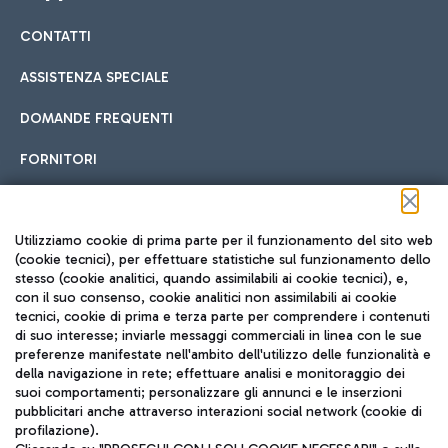
CONTATTI
Car sharing
ASSISTENZA SPECIALE
Con il Car Sharing è ancora più facile spostarsi
DOMANDE FREQUENTI
Hotel in aeroporto
dall’aeroporto al centro di Roma e viceversa.
Cucina Internazionale
FORNITORI
Scegli l'alloggio più adatto e approfitta della vicinanza
all'aeroporto.
Seguici sui social
Utilizziamo cookie di prima parte per il funzionamento del sito web
(cookie tecnici), per effettuare statistiche sul funzionamento dello
stesso (cookie analitici, quando assimilabili ai cookie tecnici), e,
Treno
con il suo consenso, cookie analitici non assimilabili ai cookie
tecnici, cookie di prima e terza parte per comprendere i contenuti
Raggiungi velocemente l'aeroporto di Fiumicino da Roma
Fast Food
di suo interesse; inviarle messaggi commerciali in linea con le sue
TRAVEL JOURNAL
tramite i servizi ferroviari Trenitalia.
preferenze manifestate nell'ambito dell'utilizzo delle funzionalità e
della navigazione in rete; effettuare analisi e monitoraggio dei
ITA
suoi comportamenti; personalizzare gli annunci e le inserzioni
pubblicitari anche attraverso interazioni social network (cookie di
profilazione).