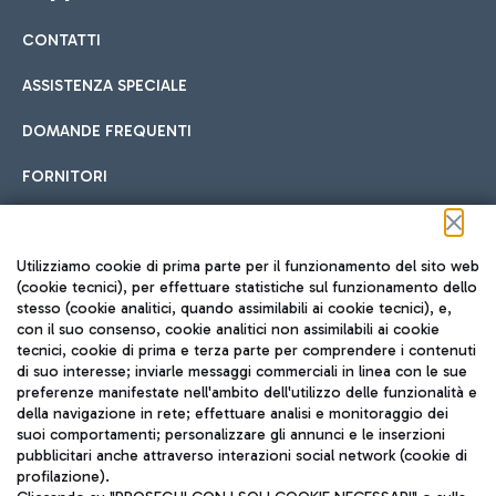
CONTATTI
Car sharing
ASSISTENZA SPECIALE
Con il Car Sharing è ancora più facile spostarsi
DOMANDE FREQUENTI
Hotel in aeroporto
dall’aeroporto al centro di Roma e viceversa.
Cucina Internazionale
FORNITORI
Scegli l'alloggio più adatto e approfitta della vicinanza
all'aeroporto.
Seguici sui social
Utilizziamo cookie di prima parte per il funzionamento del sito web
(cookie tecnici), per effettuare statistiche sul funzionamento dello
stesso (cookie analitici, quando assimilabili ai cookie tecnici), e,
Treno
con il suo consenso, cookie analitici non assimilabili ai cookie
tecnici, cookie di prima e terza parte per comprendere i contenuti
Raggiungi velocemente l'aeroporto di Fiumicino da Roma
Fast Food
di suo interesse; inviarle messaggi commerciali in linea con le sue
TRAVEL JOURNAL
tramite i servizi ferroviari Trenitalia.
preferenze manifestate nell'ambito dell'utilizzo delle funzionalità e
della navigazione in rete; effettuare analisi e monitoraggio dei
ITA
suoi comportamenti; personalizzare gli annunci e le inserzioni
pubblicitari anche attraverso interazioni social network (cookie di
profilazione).