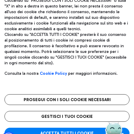
Cliccando su "PROSEGUI CON I SOLI COOKIE NECESSARI" o sulla
"X" in alto a destra in questo banner, lei non presta il consenso
all'uso dei cookie che richiedono il consenso, mantenendo le
impostazioni di default, e saranno installati sul suo dispositivo
Pizza
Autobus
esclusivamente i cookie funzionali alla navigazione sul sito web e i
Aeroporti di Roma S.p.A. - Società soggetta a direzione e
cookie analitici assimilabili a quelli tecnici.
Scopri le linee di autobus per raggiungere l'aeroporto
coordinamento di Mundys S.p.A.
Cliccando su "ACCETTA TUTTI I COOKIE" presterà il suo consenso
Leonardo Da Vinci.
al posizionamento di tutti i cookie ivi compresi cookie di
Codice fiscale e Registro delle Imprese di Roma 13032990155 P.
profilazione. Il consenso è facoltativo e può essere revocato in
IVA 06572251004
qualsiasi momento. Potrà selezionare le sue preferenze per i
Capitale sociale 62.224.743,00 int. vers.
singoli cookie cliccando su "GESTISCI I TUOI COOKIE" (accessibile
Sede legale: Via Pier Paolo Racchetti 1 - 00054 Fiumicino (RM)
Ristoranti
in ogni momento dal sito).
telefono +39 06 65951
Scopri la nostra offerta per una pausa gustosa in aeroporto
Privacy policy
Note legali
Gelateria
Consulta la nostra
Cookie Policy
per maggiori informazioni.
Mappa sito
Accessibilità
Taxi
Roma FCO
Mappa Aeroporto Fiumicino
L'aeroporto stellato
PROSEGUI CON I SOLI COOKIE NECESSARI
Raggiungi l’aeroporto senza pensieri con il servizio di taxi a
tariffe fisse.
QUALITÀ
SOSTENIBILITÀ
INNOVAZIONE
GESTISCI I TUOI COOKIE
Wine Bar & Sparkling
ACCETTA TUTTI I COOKIE