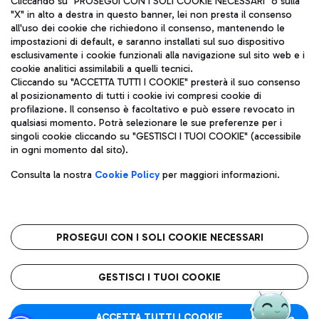
Cliccando su "PROSEGUI CON I SOLI COOKIE NECESSARI" o sulla
"X" in alto a destra in questo banner, lei non presta il consenso
all'uso dei cookie che richiedono il consenso, mantenendo le
impostazioni di default, e saranno installati sul suo dispositivo
Pizza
Autobus
esclusivamente i cookie funzionali alla navigazione sul sito web e i
Aeroporti di Roma S.p.A. - Società soggetta a direzione e
cookie analitici assimilabili a quelli tecnici.
Scopri le linee di autobus per raggiungere l'aeroporto
coordinamento di Mundys S.p.A.
Cliccando su "ACCETTA TUTTI I COOKIE" presterà il suo consenso
Leonardo Da Vinci.
al posizionamento di tutti i cookie ivi compresi cookie di
Codice fiscale e Registro delle Imprese di Roma 13032990155 P.
profilazione. Il consenso è facoltativo e può essere revocato in
IVA 06572251004
qualsiasi momento. Potrà selezionare le sue preferenze per i
Capitale sociale 62.224.743,00 int. vers.
singoli cookie cliccando su "GESTISCI I TUOI COOKIE" (accessibile
Sede legale: Via Pier Paolo Racchetti 1 - 00054 Fiumicino (RM)
Ristoranti
in ogni momento dal sito).
telefono +39 06 65951
Scopri la nostra offerta per una pausa gustosa in aeroporto
Privacy policy
Note legali
Gelateria
Consulta la nostra
Cookie Policy
per maggiori informazioni.
Mappa sito
Accessibilità
Taxi
Roma FCO
Mappa Aeroporto Fiumicino
L'aeroporto stellato
PROSEGUI CON I SOLI COOKIE NECESSARI
Raggiungi l’aeroporto senza pensieri con il servizio di taxi a
tariffe fisse.
QUALITÀ
SOSTENIBILITÀ
INNOVAZIONE
GESTISCI I TUOI COOKIE
Wine Bar & Sparkling
ACCETTA TUTTI I COOKIE