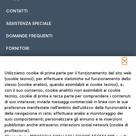
CONTATTI
Car sharing
ASSISTENZA SPECIALE
Con il Car Sharing è ancora più facile spostarsi
DOMANDE FREQUENTI
Hotel in aeroporto
dall’aeroporto al centro di Roma e viceversa.
Cucina Internazionale
FORNITORI
Scegli l'alloggio più adatto e approfitta della vicinanza
all'aeroporto.
Seguici sui social
Utilizziamo cookie di prima parte per il funzionamento del sito web
(cookie tecnici), per effettuare statistiche sul funzionamento dello
stesso (cookie analitici, quando assimilabili ai cookie tecnici), e,
Treno
con il suo consenso, cookie analitici non assimilabili ai cookie
tecnici, cookie di prima e terza parte per comprendere i contenuti
Raggiungi velocemente l'aeroporto di Fiumicino da Roma
Fast Food
di suo interesse; inviarle messaggi commerciali in linea con le sue
TRAVEL JOURNAL
tramite i servizi ferroviari Trenitalia.
preferenze manifestate nell'ambito dell'utilizzo delle funzionalità e
della navigazione in rete; effettuare analisi e monitoraggio dei
ITA
suoi comportamenti; personalizzare gli annunci e le inserzioni
pubblicitari anche attraverso interazioni social network (cookie di
profilazione).