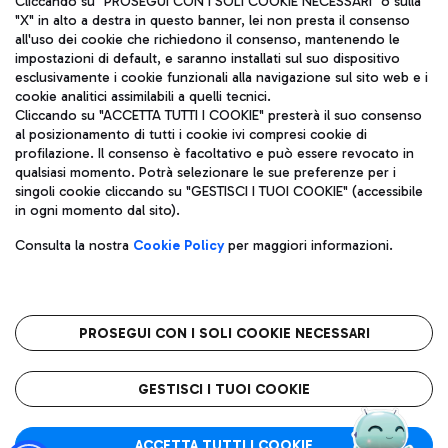
Cliccando su "PROSEGUI CON I SOLI COOKIE NECESSARI" o sulla
"X" in alto a destra in questo banner, lei non presta il consenso
all'uso dei cookie che richiedono il consenso, mantenendo le
impostazioni di default, e saranno installati sul suo dispositivo
Pizza
Autobus
esclusivamente i cookie funzionali alla navigazione sul sito web e i
Aeroporti di Roma S.p.A. - Società soggetta a direzione e
cookie analitici assimilabili a quelli tecnici.
Scopri le linee di autobus per raggiungere l'aeroporto
coordinamento di Mundys S.p.A.
Cliccando su "ACCETTA TUTTI I COOKIE" presterà il suo consenso
Leonardo Da Vinci.
al posizionamento di tutti i cookie ivi compresi cookie di
Codice fiscale e Registro delle Imprese di Roma 13032990155 P.
profilazione. Il consenso è facoltativo e può essere revocato in
IVA 06572251004
qualsiasi momento. Potrà selezionare le sue preferenze per i
Capitale sociale 62.224.743,00 int. vers.
singoli cookie cliccando su "GESTISCI I TUOI COOKIE" (accessibile
Sede legale: Via Pier Paolo Racchetti 1 - 00054 Fiumicino (RM)
Ristoranti
in ogni momento dal sito).
telefono +39 06 65951
Scopri la nostra offerta per una pausa gustosa in aeroporto
Privacy policy
Note legali
Gelateria
Consulta la nostra
Cookie Policy
per maggiori informazioni.
Mappa sito
Accessibilità
Taxi
Roma FCO
Mappa Aeroporto Fiumicino
L'aeroporto stellato
PROSEGUI CON I SOLI COOKIE NECESSARI
Raggiungi l’aeroporto senza pensieri con il servizio di taxi a
tariffe fisse.
QUALITÀ
SOSTENIBILITÀ
INNOVAZIONE
GESTISCI I TUOI COOKIE
Wine Bar & Sparkling
ACCETTA TUTTI I COOKIE