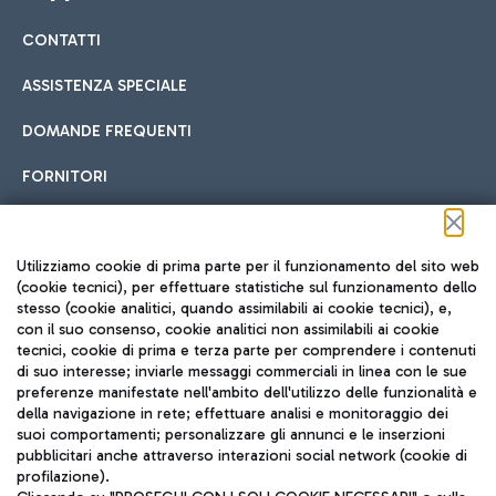
CONTATTI
Car sharing
ASSISTENZA SPECIALE
Con il Car Sharing è ancora più facile spostarsi
DOMANDE FREQUENTI
Hotel in aeroporto
dall’aeroporto al centro di Roma e viceversa.
Cucina Internazionale
FORNITORI
Scegli l'alloggio più adatto e approfitta della vicinanza
all'aeroporto.
Seguici sui social
Utilizziamo cookie di prima parte per il funzionamento del sito web
(cookie tecnici), per effettuare statistiche sul funzionamento dello
stesso (cookie analitici, quando assimilabili ai cookie tecnici), e,
Treno
con il suo consenso, cookie analitici non assimilabili ai cookie
tecnici, cookie di prima e terza parte per comprendere i contenuti
Raggiungi velocemente l'aeroporto di Fiumicino da Roma
Fast Food
di suo interesse; inviarle messaggi commerciali in linea con le sue
TRAVEL JOURNAL
tramite i servizi ferroviari Trenitalia.
preferenze manifestate nell'ambito dell'utilizzo delle funzionalità e
della navigazione in rete; effettuare analisi e monitoraggio dei
ITA
suoi comportamenti; personalizzare gli annunci e le inserzioni
pubblicitari anche attraverso interazioni social network (cookie di
profilazione).