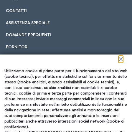
CONTATTI
Car sharing
ASSISTENZA SPECIALE
Con il Car Sharing è ancora più facile spostarsi
DOMANDE FREQUENTI
Hotel in aeroporto
dall’aeroporto al centro di Roma e viceversa.
Cucina Internazionale
FORNITORI
Scegli l'alloggio più adatto e approfitta della vicinanza
all'aeroporto.
Seguici sui social
Utilizziamo cookie di prima parte per il funzionamento del sito web
(cookie tecnici), per effettuare statistiche sul funzionamento dello
stesso (cookie analitici, quando assimilabili ai cookie tecnici), e,
Treno
con il suo consenso, cookie analitici non assimilabili ai cookie
tecnici, cookie di prima e terza parte per comprendere i contenuti
Raggiungi velocemente l'aeroporto di Fiumicino da Roma
Fast Food
di suo interesse; inviarle messaggi commerciali in linea con le sue
TRAVEL JOURNAL
tramite i servizi ferroviari Trenitalia.
preferenze manifestate nell'ambito dell'utilizzo delle funzionalità e
della navigazione in rete; effettuare analisi e monitoraggio dei
ITA
suoi comportamenti; personalizzare gli annunci e le inserzioni
pubblicitari anche attraverso interazioni social network (cookie di
profilazione).