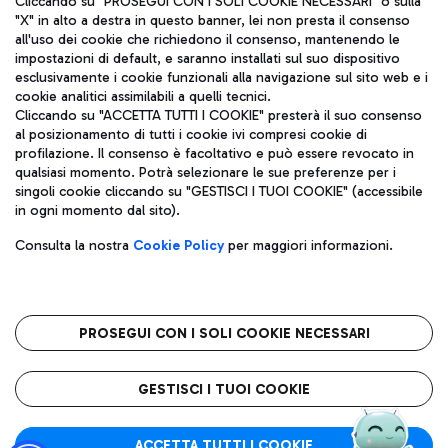
Cliccando su "PROSEGUI CON I SOLI COOKIE NECESSARI" o sulla
"X" in alto a destra in questo banner, lei non presta il consenso
all'uso dei cookie che richiedono il consenso, mantenendo le
impostazioni di default, e saranno installati sul suo dispositivo
Pizza
Autobus
esclusivamente i cookie funzionali alla navigazione sul sito web e i
Aeroporti di Roma S.p.A. - Società soggetta a direzione e
cookie analitici assimilabili a quelli tecnici.
Scopri le linee di autobus per raggiungere l'aeroporto
coordinamento di Mundys S.p.A.
Cliccando su "ACCETTA TUTTI I COOKIE" presterà il suo consenso
Leonardo Da Vinci.
al posizionamento di tutti i cookie ivi compresi cookie di
Codice fiscale e Registro delle Imprese di Roma 13032990155 P.
profilazione. Il consenso è facoltativo e può essere revocato in
IVA 06572251004
qualsiasi momento. Potrà selezionare le sue preferenze per i
Capitale sociale 62.224.743,00 int. vers.
singoli cookie cliccando su "GESTISCI I TUOI COOKIE" (accessibile
Sede legale: Via Pier Paolo Racchetti 1 - 00054 Fiumicino (RM)
Ristoranti
in ogni momento dal sito).
telefono +39 06 65951
Scopri la nostra offerta per una pausa gustosa in aeroporto
Privacy policy
Note legali
Gelateria
Consulta la nostra
Cookie Policy
per maggiori informazioni.
Mappa sito
Accessibilità
Taxi
Roma FCO
Mappa Aeroporto Fiumicino
L'aeroporto stellato
PROSEGUI CON I SOLI COOKIE NECESSARI
Raggiungi l’aeroporto senza pensieri con il servizio di taxi a
tariffe fisse.
QUALITÀ
SOSTENIBILITÀ
INNOVAZIONE
GESTISCI I TUOI COOKIE
Wine Bar & Sparkling
ACCETTA TUTTI I COOKIE