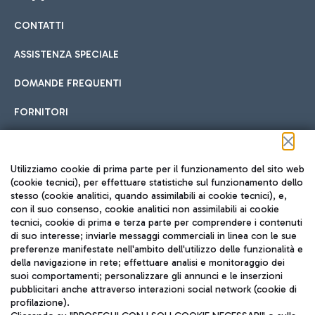
CONTATTI
Car sharing
ASSISTENZA SPECIALE
Con il Car Sharing è ancora più facile spostarsi
DOMANDE FREQUENTI
Hotel in aeroporto
dall’aeroporto al centro di Roma e viceversa.
Cucina Internazionale
FORNITORI
Scegli l'alloggio più adatto e approfitta della vicinanza
all'aeroporto.
Seguici sui social
Utilizziamo cookie di prima parte per il funzionamento del sito web
(cookie tecnici), per effettuare statistiche sul funzionamento dello
stesso (cookie analitici, quando assimilabili ai cookie tecnici), e,
Treno
con il suo consenso, cookie analitici non assimilabili ai cookie
tecnici, cookie di prima e terza parte per comprendere i contenuti
Raggiungi velocemente l'aeroporto di Fiumicino da Roma
Fast Food
di suo interesse; inviarle messaggi commerciali in linea con le sue
TRAVEL JOURNAL
tramite i servizi ferroviari Trenitalia.
preferenze manifestate nell'ambito dell'utilizzo delle funzionalità e
della navigazione in rete; effettuare analisi e monitoraggio dei
ITA
suoi comportamenti; personalizzare gli annunci e le inserzioni
pubblicitari anche attraverso interazioni social network (cookie di
profilazione).