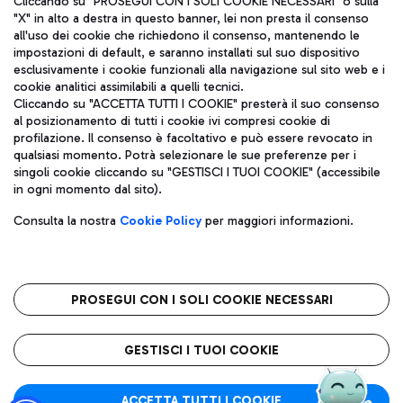
Cliccando su "PROSEGUI CON I SOLI COOKIE NECESSARI" o sulla
"X" in alto a destra in questo banner, lei non presta il consenso
all'uso dei cookie che richiedono il consenso, mantenendo le
impostazioni di default, e saranno installati sul suo dispositivo
Pizza
Autobus
esclusivamente i cookie funzionali alla navigazione sul sito web e i
Aeroporti di Roma S.p.A. - Società soggetta a direzione e
cookie analitici assimilabili a quelli tecnici.
Scopri le linee di autobus per raggiungere l'aeroporto
coordinamento di Mundys S.p.A.
Cliccando su "ACCETTA TUTTI I COOKIE" presterà il suo consenso
Leonardo Da Vinci.
al posizionamento di tutti i cookie ivi compresi cookie di
Codice fiscale e Registro delle Imprese di Roma 13032990155 P.
profilazione. Il consenso è facoltativo e può essere revocato in
IVA 06572251004
qualsiasi momento. Potrà selezionare le sue preferenze per i
Capitale sociale 62.224.743,00 int. vers.
singoli cookie cliccando su "GESTISCI I TUOI COOKIE" (accessibile
Sede legale: Via Pier Paolo Racchetti 1 - 00054 Fiumicino (RM)
Ristoranti
in ogni momento dal sito).
telefono +39 06 65951
Scopri la nostra offerta per una pausa gustosa in aeroporto
Privacy policy
Note legali
Gelateria
Consulta la nostra
Cookie Policy
per maggiori informazioni.
Mappa sito
Accessibilità
Taxi
Roma FCO
Mappa Aeroporto Fiumicino
L'aeroporto stellato
PROSEGUI CON I SOLI COOKIE NECESSARI
Raggiungi l’aeroporto senza pensieri con il servizio di taxi a
tariffe fisse.
QUALITÀ
SOSTENIBILITÀ
INNOVAZIONE
GESTISCI I TUOI COOKIE
Wine Bar & Sparkling
ACCETTA TUTTI I COOKIE