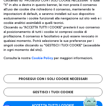
Cliccando su "PROSEGUI CON I SOLI COOKIE NECESSARI" o sulla
"X" in alto a destra in questo banner, lei non presta il consenso
all'uso dei cookie che richiedono il consenso, mantenendo le
impostazioni di default, e saranno installati sul suo dispositivo
Pizza
Autobus
esclusivamente i cookie funzionali alla navigazione sul sito web e i
Aeroporti di Roma S.p.A. - Società soggetta a direzione e
cookie analitici assimilabili a quelli tecnici.
Scopri le linee di autobus per raggiungere l'aeroporto
coordinamento di Mundys S.p.A.
Cliccando su "ACCETTA TUTTI I COOKIE" presterà il suo consenso
Leonardo Da Vinci.
al posizionamento di tutti i cookie ivi compresi cookie di
Codice fiscale e Registro delle Imprese di Roma 13032990155 P.
profilazione. Il consenso è facoltativo e può essere revocato in
IVA 06572251004
qualsiasi momento. Potrà selezionare le sue preferenze per i
Capitale sociale 62.224.743,00 int. vers.
singoli cookie cliccando su "GESTISCI I TUOI COOKIE" (accessibile
Sede legale: Via Pier Paolo Racchetti 1 - 00054 Fiumicino (RM)
Ristoranti
in ogni momento dal sito).
telefono +39 06 65951
Scopri la nostra offerta per una pausa gustosa in aeroporto
Privacy policy
Note legali
Gelateria
Consulta la nostra
Cookie Policy
per maggiori informazioni.
Mappa sito
Accessibilità
Taxi
Roma FCO
Mappa Aeroporto Fiumicino
L'aeroporto stellato
PROSEGUI CON I SOLI COOKIE NECESSARI
Raggiungi l’aeroporto senza pensieri con il servizio di taxi a
tariffe fisse.
QUALITÀ
SOSTENIBILITÀ
INNOVAZIONE
GESTISCI I TUOI COOKIE
Wine Bar & Sparkling
ACCETTA TUTTI I COOKIE