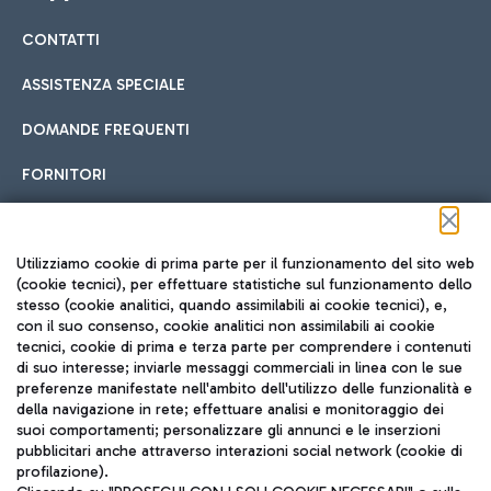
CONTATTI
Car sharing
ASSISTENZA SPECIALE
Con il Car Sharing è ancora più facile spostarsi
DOMANDE FREQUENTI
Hotel in aeroporto
dall’aeroporto al centro di Roma e viceversa.
Cucina Internazionale
FORNITORI
Scegli l'alloggio più adatto e approfitta della vicinanza
all'aeroporto.
Seguici sui social
Utilizziamo cookie di prima parte per il funzionamento del sito web
(cookie tecnici), per effettuare statistiche sul funzionamento dello
stesso (cookie analitici, quando assimilabili ai cookie tecnici), e,
Treno
con il suo consenso, cookie analitici non assimilabili ai cookie
tecnici, cookie di prima e terza parte per comprendere i contenuti
Raggiungi velocemente l'aeroporto di Fiumicino da Roma
Fast Food
di suo interesse; inviarle messaggi commerciali in linea con le sue
TRAVEL JOURNAL
tramite i servizi ferroviari Trenitalia.
preferenze manifestate nell'ambito dell'utilizzo delle funzionalità e
della navigazione in rete; effettuare analisi e monitoraggio dei
ITA
suoi comportamenti; personalizzare gli annunci e le inserzioni
pubblicitari anche attraverso interazioni social network (cookie di
profilazione).