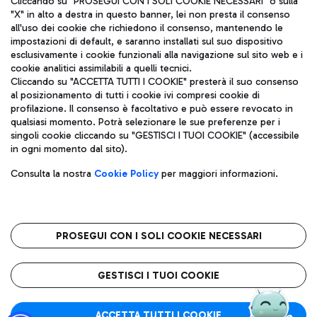
Cliccando su "PROSEGUI CON I SOLI COOKIE NECESSARI" o sulla
"X" in alto a destra in questo banner, lei non presta il consenso
all'uso dei cookie che richiedono il consenso, mantenendo le
impostazioni di default, e saranno installati sul suo dispositivo
Pizza
Autobus
esclusivamente i cookie funzionali alla navigazione sul sito web e i
Aeroporti di Roma S.p.A. - Società soggetta a direzione e
cookie analitici assimilabili a quelli tecnici.
Scopri le linee di autobus per raggiungere l'aeroporto
coordinamento di Mundys S.p.A.
Cliccando su "ACCETTA TUTTI I COOKIE" presterà il suo consenso
Leonardo Da Vinci.
al posizionamento di tutti i cookie ivi compresi cookie di
Codice fiscale e Registro delle Imprese di Roma 13032990155 P.
profilazione. Il consenso è facoltativo e può essere revocato in
IVA 06572251004
qualsiasi momento. Potrà selezionare le sue preferenze per i
Capitale sociale 62.224.743,00 int. vers.
singoli cookie cliccando su "GESTISCI I TUOI COOKIE" (accessibile
Sede legale: Via Pier Paolo Racchetti 1 - 00054 Fiumicino (RM)
Ristoranti
in ogni momento dal sito).
telefono +39 06 65951
Scopri la nostra offerta per una pausa gustosa in aeroporto
Privacy policy
Note legali
Gelateria
Consulta la nostra
Cookie Policy
per maggiori informazioni.
Mappa sito
Accessibilità
Taxi
Roma FCO
Mappa Aeroporto Fiumicino
L'aeroporto stellato
PROSEGUI CON I SOLI COOKIE NECESSARI
Raggiungi l’aeroporto senza pensieri con il servizio di taxi a
tariffe fisse.
QUALITÀ
SOSTENIBILITÀ
INNOVAZIONE
GESTISCI I TUOI COOKIE
Wine Bar & Sparkling
ACCETTA TUTTI I COOKIE