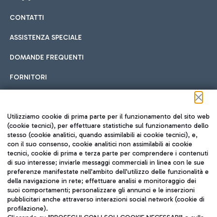
CONTATTI
Car sharing
ASSISTENZA SPECIALE
Con il Car Sharing è ancora più facile spostarsi
DOMANDE FREQUENTI
Hotel in aeroporto
dall’aeroporto al centro di Roma e viceversa.
Cucina Internazionale
FORNITORI
Scegli l'alloggio più adatto e approfitta della vicinanza
all'aeroporto.
Seguici sui social
Utilizziamo cookie di prima parte per il funzionamento del sito web
(cookie tecnici), per effettuare statistiche sul funzionamento dello
stesso (cookie analitici, quando assimilabili ai cookie tecnici), e,
Treno
con il suo consenso, cookie analitici non assimilabili ai cookie
tecnici, cookie di prima e terza parte per comprendere i contenuti
Raggiungi velocemente l'aeroporto di Fiumicino da Roma
Fast Food
di suo interesse; inviarle messaggi commerciali in linea con le sue
TRAVEL JOURNAL
tramite i servizi ferroviari Trenitalia.
preferenze manifestate nell'ambito dell'utilizzo delle funzionalità e
della navigazione in rete; effettuare analisi e monitoraggio dei
ITA
suoi comportamenti; personalizzare gli annunci e le inserzioni
pubblicitari anche attraverso interazioni social network (cookie di
profilazione).