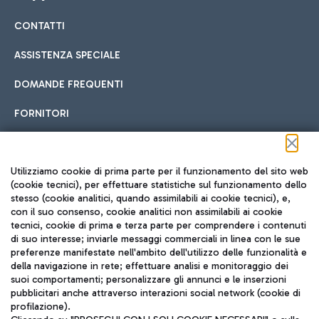
CONTATTI
Car sharing
ASSISTENZA SPECIALE
Con il Car Sharing è ancora più facile spostarsi
DOMANDE FREQUENTI
Hotel in aeroporto
dall’aeroporto al centro di Roma e viceversa.
Cucina Internazionale
FORNITORI
Scegli l'alloggio più adatto e approfitta della vicinanza
all'aeroporto.
Seguici sui social
Utilizziamo cookie di prima parte per il funzionamento del sito web
(cookie tecnici), per effettuare statistiche sul funzionamento dello
stesso (cookie analitici, quando assimilabili ai cookie tecnici), e,
Treno
con il suo consenso, cookie analitici non assimilabili ai cookie
tecnici, cookie di prima e terza parte per comprendere i contenuti
Raggiungi velocemente l'aeroporto di Fiumicino da Roma
Fast Food
di suo interesse; inviarle messaggi commerciali in linea con le sue
TRAVEL JOURNAL
tramite i servizi ferroviari Trenitalia.
preferenze manifestate nell'ambito dell'utilizzo delle funzionalità e
della navigazione in rete; effettuare analisi e monitoraggio dei
ITA
suoi comportamenti; personalizzare gli annunci e le inserzioni
pubblicitari anche attraverso interazioni social network (cookie di
profilazione).