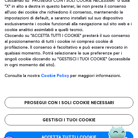
Cliccando su "PROSEGUI CON I SOLI COOKIE NECESSARI" o sulla
"X" in alto a destra in questo banner, lei non presta il consenso
all'uso dei cookie che richiedono il consenso, mantenendo le
impostazioni di default, e saranno installati sul suo dispositivo
Pizza
Autobus
esclusivamente i cookie funzionali alla navigazione sul sito web e i
Aeroporti di Roma S.p.A. - Società soggetta a direzione e
cookie analitici assimilabili a quelli tecnici.
Scopri le linee di autobus per raggiungere l'aeroporto
coordinamento di Mundys S.p.A.
Cliccando su "ACCETTA TUTTI I COOKIE" presterà il suo consenso
Leonardo Da Vinci.
al posizionamento di tutti i cookie ivi compresi cookie di
Codice fiscale e Registro delle Imprese di Roma 13032990155 P.
profilazione. Il consenso è facoltativo e può essere revocato in
IVA 06572251004
qualsiasi momento. Potrà selezionare le sue preferenze per i
Capitale sociale 62.224.743,00 int. vers.
singoli cookie cliccando su "GESTISCI I TUOI COOKIE" (accessibile
Sede legale: Via Pier Paolo Racchetti 1 - 00054 Fiumicino (RM)
Ristoranti
in ogni momento dal sito).
telefono +39 06 65951
Scopri la nostra offerta per una pausa gustosa in aeroporto
Privacy policy
Note legali
Gelateria
Consulta la nostra
Cookie Policy
per maggiori informazioni.
Mappa sito
Accessibilità
Taxi
Roma FCO
Mappa Aeroporto Fiumicino
L'aeroporto stellato
PROSEGUI CON I SOLI COOKIE NECESSARI
Raggiungi l’aeroporto senza pensieri con il servizio di taxi a
tariffe fisse.
QUALITÀ
SOSTENIBILITÀ
INNOVAZIONE
GESTISCI I TUOI COOKIE
Wine Bar & Sparkling
ACCETTA TUTTI I COOKIE